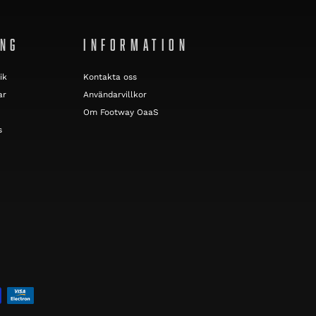
ING
INFORMATION
ik
Kontakta oss
ar
Användarvillkor
Om Footway OaaS
s