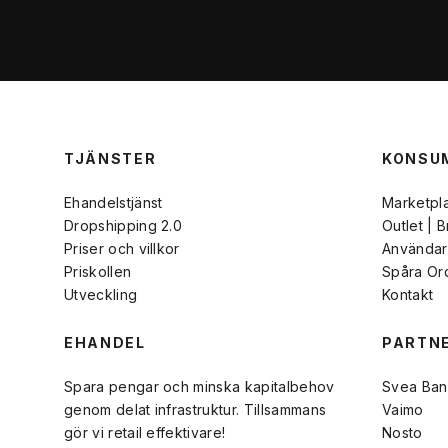
TJÄNSTER
KONSU
Ehandelstjänst
Marketpl
Dropshipping 2.0
Outlet | 
Priser och villkor
Användarv
Priskollen
Spåra Or
Utveckling
Kontakt
EHANDEL
PARTN
Spara pengar och minska kapitalbehov
Svea Ban
genom delat infrastruktur. Tillsammans
Vaimo
gör vi retail effektivare!
Nosto