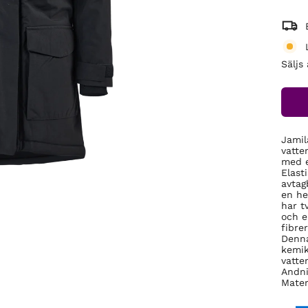
Säljs
Jamil
vatte
med e
Elast
avtag
en he
har t
och e
fibre
Denna
kemik
vatte
Andni
Mater