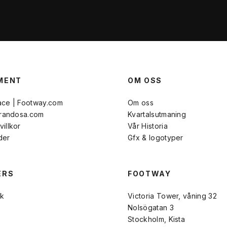
MENT
OM OSS
ace | Footway.com
Om oss
Brandosa.com
Kvartalsutmaning
illkor
Vår Historia
der
Gfx & logotyper
ERS
FOOTWAY
k
Victoria Tower, våning 32
Nolsögatan 3
Stockholm, Kista