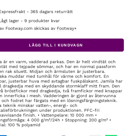
Expressfrakt - 365 dagars returrätt
Lågt lager - 9 produkter kvar
 av Footway.com skickas av
Footway+
LÄGG TILL I KUNDVAGN
a är en varm, vadderad parkas. Den är helt vindtät och
ntät med tejpade sömmar, och har en normal passform
n rak siluett. Midjan och ärmsluten är justerbara.
iska muddar med tumhål för värme och komfort. En
bar, justerbar huva med avtagbar fuskpälskant. Jamila har
l dragkedja med en skyddande stormklaff mitt fram. Den
vå bröstfickor med dragkedja, två framfickor med knappar
n innerficka i mesh. Vadderingen är gjord av återvunna
r och fodret har färgats med en lösningsfärgningsteknik.
 teknik minskar vatten-, energi- och
alieförbrukningen under produktionen. PFC-fri
navvisande finish. • Vattenpelare: 10 000 mm •
ngsförmåga: 4 000 g/m²/24h • Stoppning: 200 g/m² •
ial: 100 % polyamid