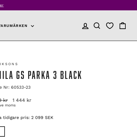
r
VARUMÄRKEN
LOGGA IN
PRODUKTSÖKNING
VARUKO
RIKSONS
MILA GS PARKA 3 BLACK
le Nr: 60533-23
arie
Reapris
9 kr
1 444 kr
ive moms
 tidigare pris:
2 099 SEK