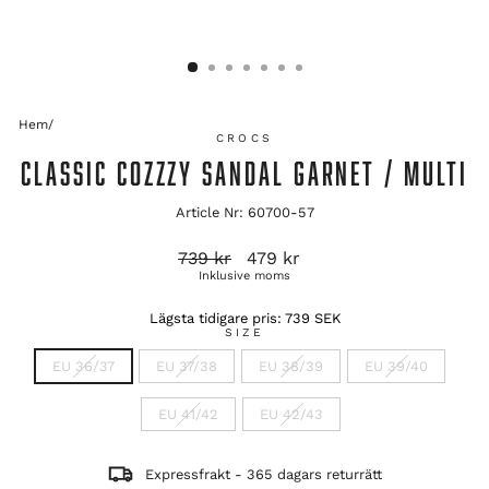
Hem
/
CROCS
CLASSIC COZZZY SANDAL GARNET / MULTI
Article Nr: 60700-57
Ordinarie
Reapris
739 kr
479 kr
pris
Inklusive moms
Lägsta tidigare pris:
739 SEK
SIZE
EU 36/37
EU 37/38
EU 38/39
EU 39/40
EU 41/42
EU 42/43
Expressfrakt - 365 dagars returrätt