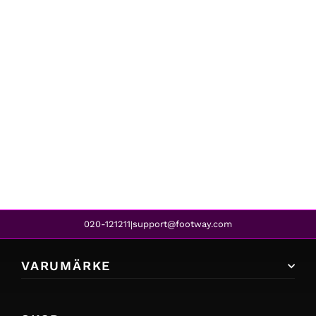
Crocs
CLASSIC COZZZY SANDAL GARNET / MULTI
739 kr
479 kr
REA
020-121211
support@footway.com
|
VARUMÄRKE