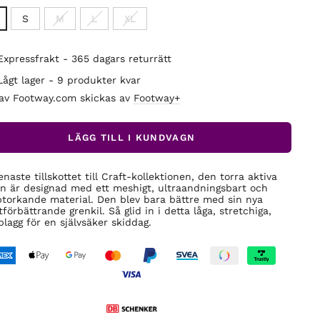
S
M
L
XL
Expressfrakt - 365 dagars returrätt
Lågt lager - 9 produkter kvar
 av Footway.com skickas av
Footway+
LÄGG TILL I KUNDVAGN
enaste tillskottet till Craft-kollektionen, den torra aktiva
n är designad med ett meshigt, ultraandningsbart och
torkande material. Den blev bara bättre med sin nya
tförbättrande grenkil. Så glid in i detta låga, stretchiga,
 plagg för en självsäker skiddag.