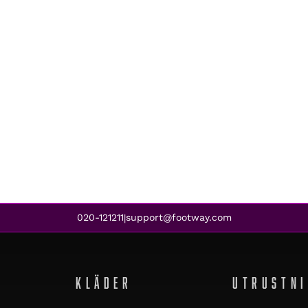
020-121211
support@footway.com
|
KLÄDER
UTRUSTN