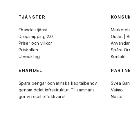
TJÄNSTER
KONSU
Ehandelstjänst
Marketpl
Dropshipping 2.0
Outlet | 
Priser och villkor
Användarv
Priskollen
Spåra Or
Utveckling
Kontakt
EHANDEL
PARTN
Spara pengar och minska kapitalbehov
Svea Ban
genom delat infrastruktur. Tillsammans
Vaimo
gör vi retail effektivare!
Nosto