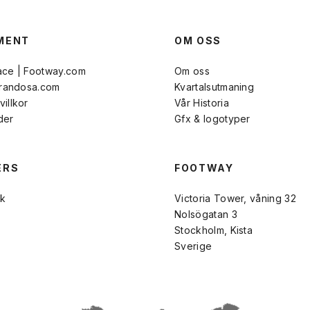
MENT
OM OSS
ace | Footway.com
Om oss
Brandosa.com
Kvartalsutmaning
illkor
Vår Historia
der
Gfx & logotyper
ERS
FOOTWAY
k
Victoria Tower, våning 32
Nolsögatan 3
Stockholm, Kista
Sverige