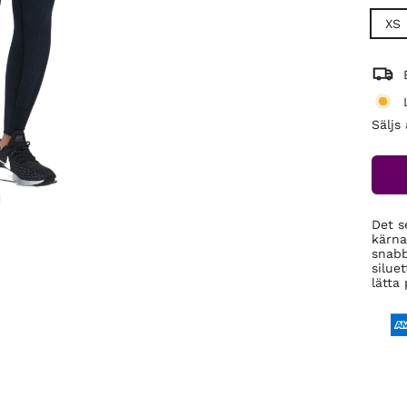
XS
Säljs
Det s
kärna
snabb
siluet
lätta