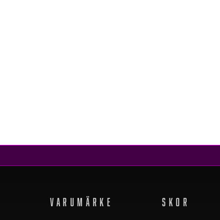
Craft
CORE DRY ACTIVE COMFORT PANT W BLACK
599 kr
299 kr
REA
VARUMÄRKE
SKOR