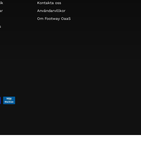
ik
Kontakta oss
ar
Användarvillkor
Om Footway OaaS
s