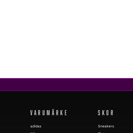
adidas Originals
COAST STAR C CORE BLACK/CORE BLACK/GREY SIX
679 kr
404 kr
REA
VARUMÄRKE
SKOR
adidas
Sneakers