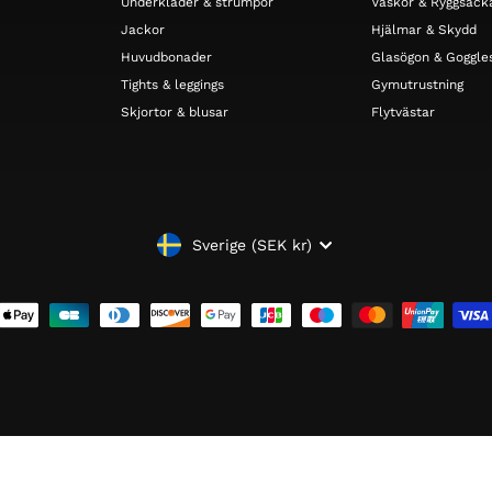
Underkläder & strumpor
Väskor & Ryggsäck
Jackor
Hjälmar & Skydd
Huvudbonader
Glasögon & Goggle
Tights & leggings
Gymutrustning
Skjortor & blusar
Flytvästar
VALUTA
Sverige (SEK kr)