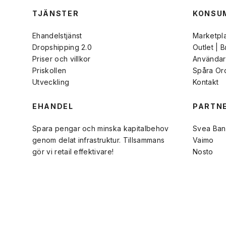
TJÄNSTER
KONSU
Ehandelstjänst
Marketpl
Dropshipping 2.0
Outlet | 
Priser och villkor
Användarv
Priskollen
Spåra Or
Utveckling
Kontakt
EHANDEL
PARTN
Spara pengar och minska kapitalbehov
Svea Ban
genom delat infrastruktur. Tillsammans
Vaimo
gör vi retail effektivare!
Nosto