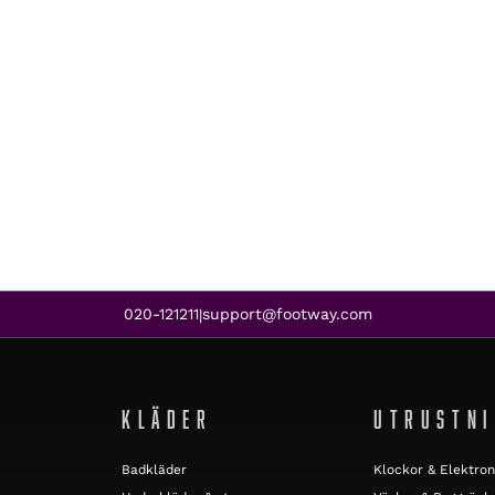
020-121211
support@footway.com
|
KLÄDER
UTRUSTN
Badkläder
Klockor & Elektron