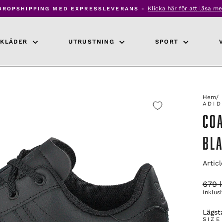
Klicka här för att läsa me
DROPSHIPPING MED EXPRESSLEVERANS -
Pausa
bildspel
KLÄDER
UTRUSTNING
SPORT
Hem
/
ADID
CO
BL
Artic
Ordin
679 
pris
Inklus
Lägsta
SIZE