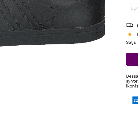
EU
Säljs
Dessa 
synte
ikoni