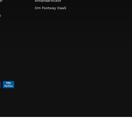
ar
Användarvillkor
Om Footway OaaS
s