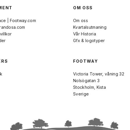
MENT
OM OSS
ace | Footway.com
Om oss
Brandosa.com
Kvartalsutmaning
illkor
Vår Historia
der
Gfx & logotyper
ERS
FOOTWAY
k
Victoria Tower, våning 32
Nolsögatan 3
Stockholm, Kista
Sverige