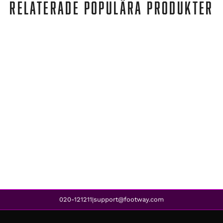
RELATERADE POPULÄRA PRODUKTER
Reebok Classic
CLUB C 85 TRIM NBK POWDER GREY/WHITE/PALE PINK
1 199 kr
899 kr
REA
020-121211
support@footway.com
|