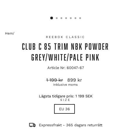
Hem
/
REEBOK CLASSIC
CLUB C 85 TRIM NBK POWDER
GREY/WHITE/PALE PINK
Article Nr: 60047-67
Ordinarie
Reapris
1 199 kr
899 kr
pris
Inklusive moms
Lägsta tidigare pris:
1 199 SEK
SIZE
EU 36
Expressfrakt - 365 dagars returrätt