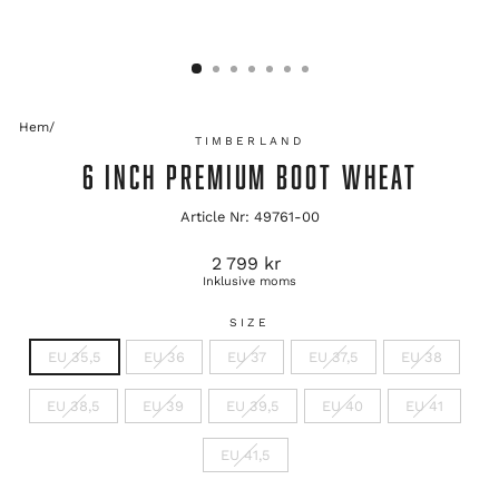
Hem
/
TIMBERLAND
6 INCH PREMIUM BOOT WHEAT
Article Nr: 49761-00
Ordinarie
2 799 kr
pris
Inklusive moms
SIZE
EU 35,5
EU 36
EU 37
EU 37,5
EU 38
EU 38,5
EU 39
EU 39,5
EU 40
EU 41
EU 41,5