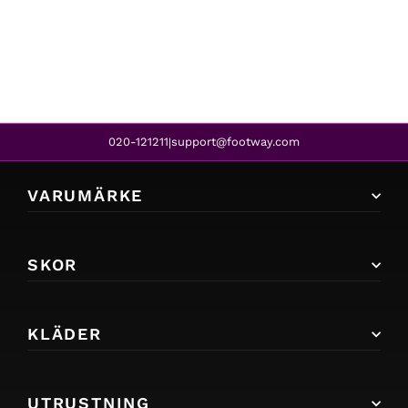
6 INCH PREMIUM BOOT WHEAT
2 799 kr
020-121211
support@footway.com
|
VARUMÄRKE
SKOR
KLÄDER
UTRUSTNING