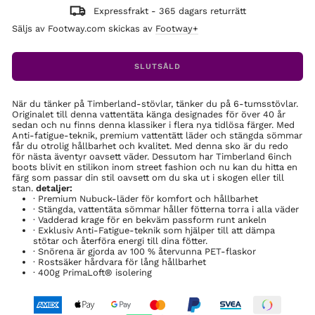
Expressfrakt - 365 dagars returrätt
Säljs av Footway.com skickas av
Footway+
SLUTSÅLD
När du tänker på Timberland-stövlar, tänker du på 6-tumsstövlar.
Originalet till denna vattentäta känga designades för över 40 år
sedan och nu finns denna klassiker i flera nya tidlösa färger. Med
Anti-fatigue-teknik, premium vattentätt läder och stängda sömmar
får du otrolig hållbarhet och kvalitet. Med denna sko är du redo
för nästa äventyr oavsett väder. Dessutom har Timberland 6inch
boots blivit en stilikon inom street fashion och nu kan du hitta en
färg som passar din stil oavsett om du ska ut i skogen eller till
stan.
detaljer:
· Premium Nubuck-läder för komfort och hållbarhet
· Stängda, vattentäta sömmar håller fötterna torra i alla väder
· Vadderad krage för en bekväm passform runt ankeln
· Exklusiv Anti-Fatigue-teknik som hjälper till att dämpa
stötar och återföra energi till dina fötter.
· Snörena är gjorda av 100 % återvunna PET-flaskor
· Rostsäker hårdvara för lång hållbarhet
· 400g PrimaLoft® isolering