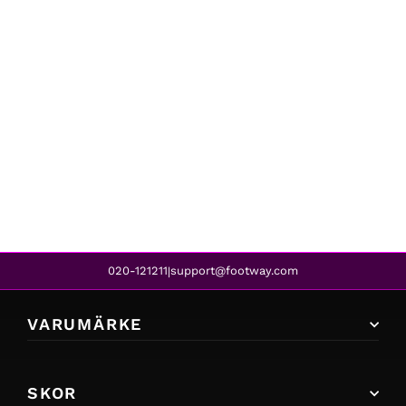
Chinatown Market
UV STRIPED TEE WHITE
1 099 kr
020-121211
support@footway.com
|
VARUMÄRKE
SKOR