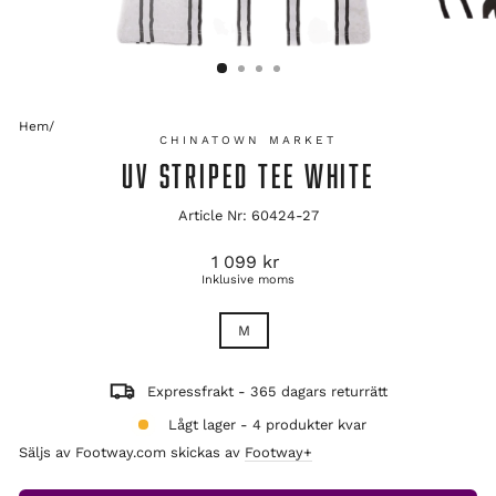
Hem
/
CHINATOWN MARKET
UV STRIPED TEE WHITE
Article Nr: 60424-27
Ordinarie
1 099 kr
pris
Inklusive moms
TITLE
M
Expressfrakt - 365 dagars returrätt
Lågt lager - 4 produkter kvar
Säljs av Footway.com skickas av
Footway+