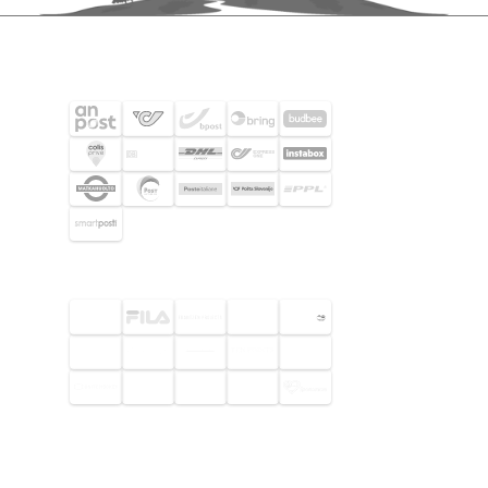
FRAKTPARTNERS
UTVALDA KUNDER
© 2026 Footway OaaS AB. Alla