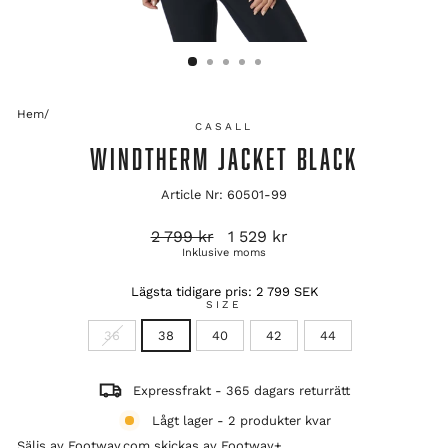
Hem
/
CASALL
WINDTHERM JACKET BLACK
Article Nr: 60501-99
Ordinarie
Reapris
2 799 kr
1 529 kr
pris
Inklusive moms
Lägsta tidigare pris:
2 799 SEK
SIZE
36
38
40
42
44
Expressfrakt - 365 dagars returrätt
Lågt lager - 2 produkter kvar
Säljs av Footway.com skickas av
Footway+