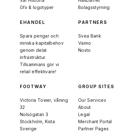
Vår Historia
Hållbarhet
Gfx & logotyper
Bolagsstyrning
EHANDEL
PARTNERS
Spara pengar och
Svea Bank
minska kapitalbehov
Vaimo
genom delat
Nosto
infrastruktur.
Tillsammans gör vi
retail effektivare!
FOOTWAY
GROUP SITES
Victoria Tower, våning
Our Services
32
About
Nolsögatan 3
Legal
Stockholm, Kista
Merchant Portal
Sverige
Partner Pages