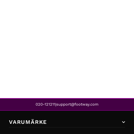
Casall
WINDTHERM JACKET BLACK
2 799 kr
1 529 kr
REA
020-121211
support@footway.com
|
VARUMÄRKE