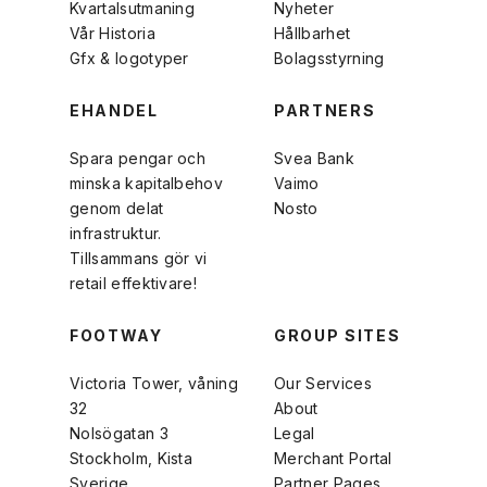
Kvartalsutmaning
Nyheter
Vår Historia
Hållbarhet
Gfx & logotyper
Bolagsstyrning
EHANDEL
PARTNERS
Spara pengar och
Svea Bank
minska kapitalbehov
Vaimo
genom delat
Nosto
infrastruktur.
Tillsammans gör vi
retail effektivare!
FOOTWAY
GROUP SITES
Victoria Tower, våning
Our Services
32
About
Nolsögatan 3
Legal
Stockholm, Kista
Merchant Portal
Sverige
Partner Pages