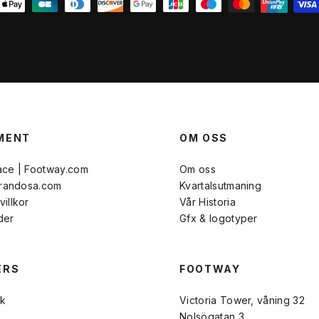
MENT
OM OSS
ace | Footway.com
Om oss
Brandosa.com
Kvartalsutmaning
illkor
Vår Historia
der
Gfx & logotyper
ERS
FOOTWAY
k
Victoria Tower, våning 32
Nolsögatan 3