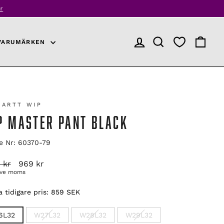
r
VARUMÄRKEN
LOGGA IN
PRODUKTSÖKNING
VARUKO
HARTT WIP
P MASTER PANT BLACK
le Nr: 60370-79
arie
Reapris
 kr
969 kr
ive moms
 tidigare pris:
859 SEK
6L32
W27L32
W28L32
W29L32