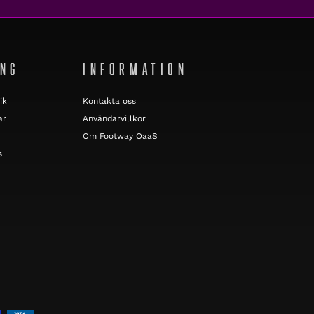
ING
INFORMATION
ik
Kontakta oss
ar
Användarvillkor
Om Footway OaaS
s