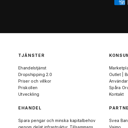
TJÄNSTER
KONSU
Ehandelstjänst
Marketpl
Dropshipping 2.0
Outlet | 
Priser och villkor
Användarv
Priskollen
Spåra Or
Utveckling
Kontakt
EHANDEL
PARTN
Spara pengar och minska kapitalbehov
Svea Ban
genom delat infrastruktur. Tillsammans
Vaimo