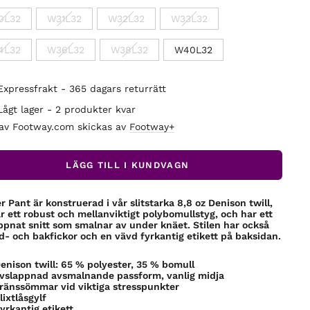
0L32
W31L32
W32L32
W33L32
4L32
W36L32
W38L32
W40L32
Expressfrakt - 365 dagars returrätt
Lågt lager - 2 produkter kvar
 av Footway.com skickas av
Footway+
LÄGG TILL I KUNDVAGN
r Pant är konstruerad i vår slitstarka 8,8 oz Denison twill,
r ett robust och mellanviktigt polybomullstyg, och har ett
ppnat snitt som smalnar av under knäet. Stilen har också
id- och bakfickor och en vävd fyrkantig etikett på baksidan.
enison twill: 65 % polyester, 35 % bomull
vslappnad avsmalnande passform, vanlig midja
ränssömmar vid viktiga stresspunkter
lixtlåsgylf
yrkantig etikett