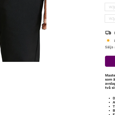
W3
W3
Säljs
Maste
som ä
avsla
två s
D
A
T
B
F