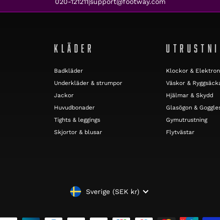
020-121211
support@footway.com
|
KLÄDER
UTRUSTN
Badkläder
Klockor & Elektron
Underkläder & strumpor
Väskor & Ryggsäck
Jackor
Hjälmar & Skydd
Huvudbonader
Glasögon & Goggle
Tights & leggings
Gymutrustning
Skjortor & blusar
Flytvästar
VALUTA
Sverige (SEK kr)