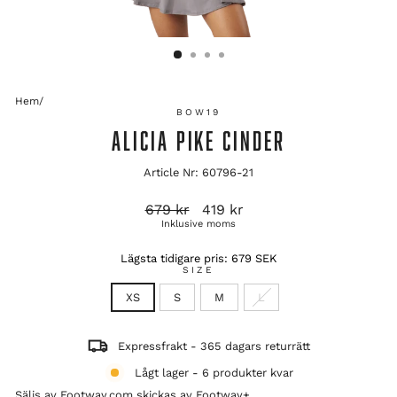
Hem
/
BOW19
ALICIA PIKE CINDER
Article Nr: 60796-21
Ordinarie
Reapris
679 kr
419 kr
pris
Inklusive moms
Lägsta tidigare pris:
679 SEK
SIZE
XS
S
M
L
Expressfrakt - 365 dagars returrätt
Lågt lager - 6 produkter kvar
Säljs av Footway.com skickas av
Footway+