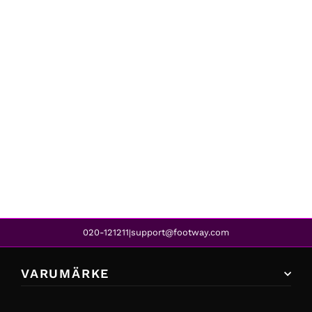
BOW19
ALICIA PIKE CINDER
679 kr
419 kr
REA
020-121211
support@footway.com
|
VARUMÄRKE