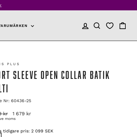
r
VARUMÄRKEN
LOGGA IN
PRODUKTSÖKNING
VARUKO
MS PLUS
ORT SLEEVE OPEN COLLAR BATIK
LTI
le Nr: 60436-25
arie
Reapris
9 kr
1 679 kr
ive moms
 tidigare pris:
2 099 SEK
E