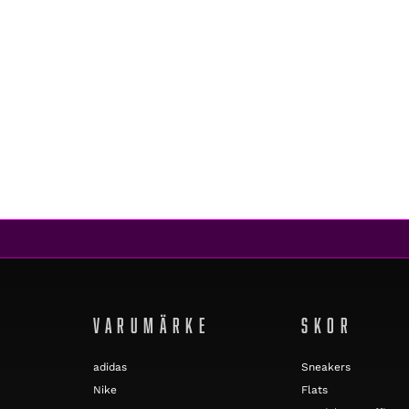
Beams Plus
SHORT SLEEVE OPEN COLLAR BATIK MULTI
2 099 kr
1 679 kr
REA
VARUMÄRKE
SKOR
adidas
Sneakers
Nike
Flats