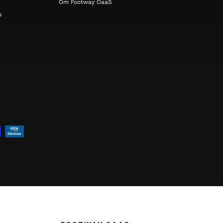
Om Footway OaaS
s