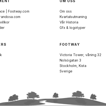
MENT
OM OSS
ace | Footway.com
Om oss
Brandosa.com
Kvartalsutmaning
illkor
Vår Historia
der
Gfx & logotyper
ERS
FOOTWAY
k
Victoria Tower, våning 32
Nolsögatan 3
Stockholm, Kista
Sverige