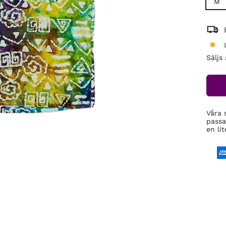
M
Säljs
Våra 
passa
en lit