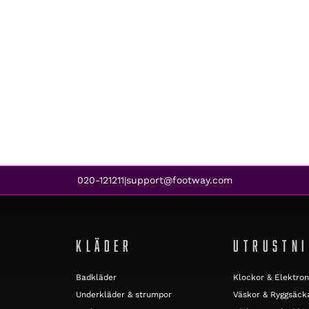
020-121211
support@footway.com
|
KLÄDER
UTRUSTN
Badkläder
Klockor & Elektron
Underkläder & strumpor
Väskor & Ryggsäck