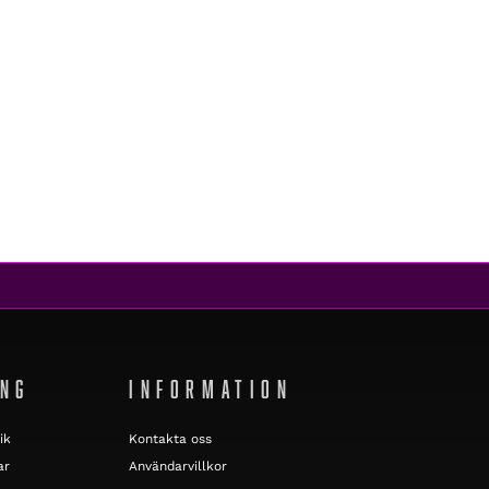
ING
INFORMATION
ik
Kontakta oss
ar
Användarvillkor