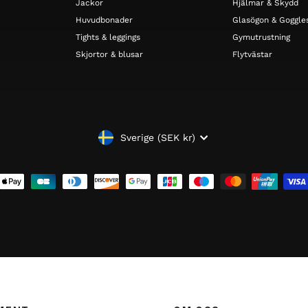
Jackor
Hjälmar & Skydd
Huvudbonader
Glasögon & Goggle
Tights & leggings
Gymutrustning
Skjortor & blusar
Flytvästar
VALUTA
Sverige (SEK kr)