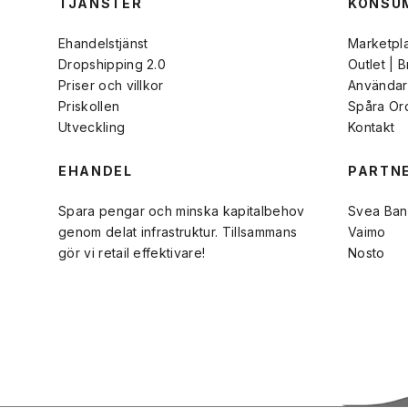
TJÄNSTER
KONSU
Ehandelstjänst
Marketpl
Dropshipping 2.0
Outlet | 
Priser och villkor
Användarv
Priskollen
Spåra Or
Utveckling
Kontakt
EHANDEL
PARTN
Spara pengar och minska kapitalbehov
Svea Ban
genom delat infrastruktur. Tillsammans
Vaimo
gör vi retail effektivare!
Nosto