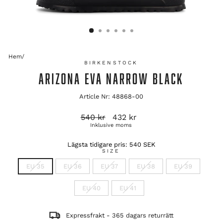
Hem
/
BIRKENSTOCK
ARIZONA EVA NARROW BLACK
Article Nr: 48868-00
Ordinarie
Reapris
540 kr
432 kr
pris
Inklusive moms
Lägsta tidigare pris:
540 SEK
SIZE
EU 35
EU 36
EU 37
EU 38
EU 39
EU 40
EU 41
Expressfrakt - 365 dagars returrätt