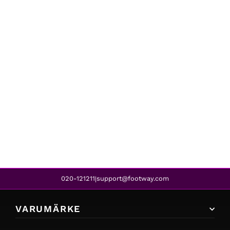
Birkenstock
ARIZONA EVA NARROW BLACK
540 kr
432 kr
REA
020-121211
support@footway.com
|
VARUMÄRKE