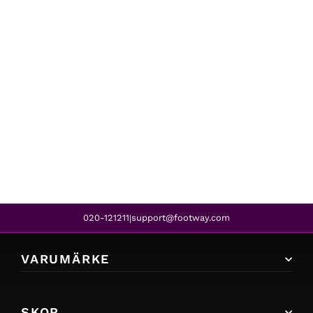
Rock Spring
ALEGRA MET GREY SMOKE
699 kr
579 kr
REA
020-121211
support@footway.com
|
VARUMÄRKE
SKOR