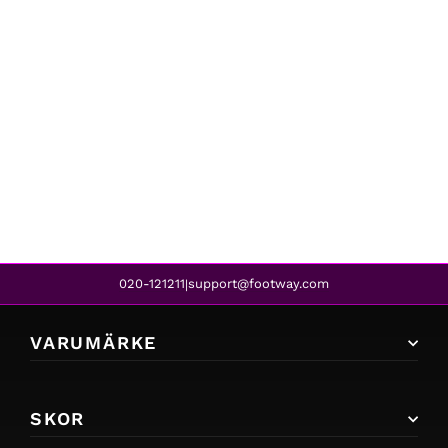
Aldo
KEDEAVIEL BLACK
839 kr
020-121211
support@footway.com
|
VARUMÄRKE
SKOR