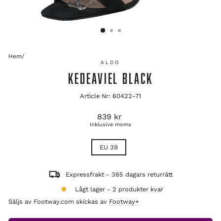
Hem
/
ALDO
KEDEAVIEL BLACK
Article Nr: 60422-71
Ordinarie
839 kr
pris
Inklusive moms
TITLE
EU 39
Expressfrakt - 365 dagars returrätt
Lågt lager - 2 produkter kvar
Säljs av Footway.com skickas av
Footway+