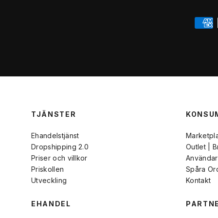
TJÄNSTER
KONSU
Ehandelstjänst
Marketpl
Dropshipping 2.0
Outlet | 
Priser och villkor
Användarv
Priskollen
Spåra Or
Utveckling
Kontakt
EHANDEL
PARTN