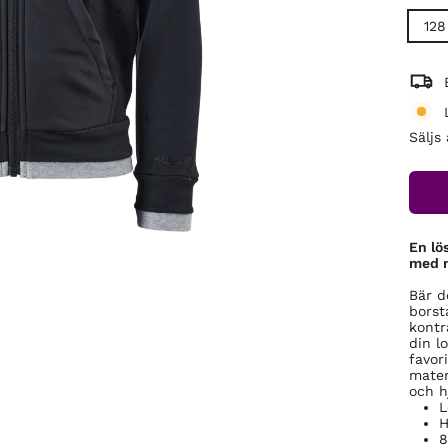
128
Säljs
En lös
med n
Bär d
borst
kontr
din l
favor
mater
och hj
L
H
8