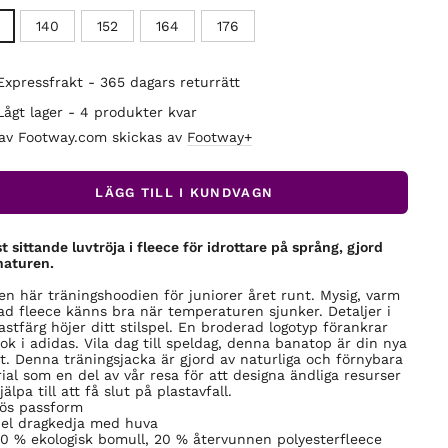
140
152
164
176
Expressfrakt - 365 dagars returrätt
Lågt lager - 4 produkter kvar
 av Footway.com skickas av
Footway+
LÄGG TILL I KUNDVAGN
t sittande luvtröja i fleece för idrottare på språng, gjord
aturen.
en här träningshoodien för juniorer året runt. Mysig, varm
ad fleece känns bra när temperaturen sjunker. Detaljer i
astfärg höjer ditt stilspel. En broderad logotyp förankrar
ook i adidas. Vila dag till speldag, denna banatop är din nya
it. Denna träningsjacka är gjord av naturliga och förnybara
ial som en del av vår resa för att designa ändliga resurser
älpa till att få slut på plastavfall.
ös passform
el dragkedja med huva
0 % ekologisk bomull, 20 % återvunnen polyesterfleece