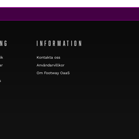
ING
INFORMATION
ik
Kontakta oss
ar
Användarvillkor
Om Footway OaaS
s