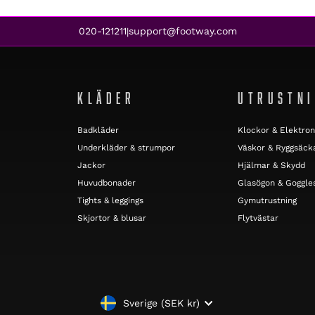
020-121211
support@footway.com
|
KLÄDER
UTRUSTN
Badkläder
Klockor & Elektron
Underkläder & strumpor
Väskor & Ryggsäck
Jackor
Hjälmar & Skydd
Huvudbonader
Glasögon & Goggle
Tights & leggings
Gymutrustning
Skjortor & blusar
Flytvästar
VALUTA
Sverige (SEK kr)