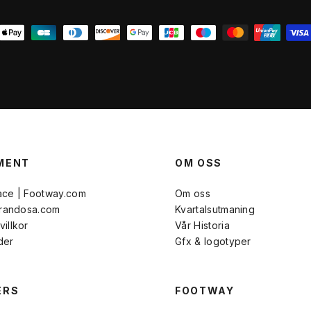
MENT
OM OSS
ace | Footway.com
Om oss
Brandosa.com
Kvartalsutmaning
illkor
Vår Historia
der
Gfx & logotyper
ERS
FOOTWAY