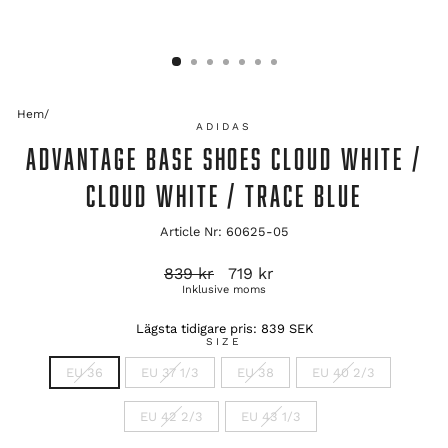
Hem
/
ADIDAS
ADVANTAGE BASE SHOES CLOUD WHITE /
CLOUD WHITE / TRACE BLUE
Article Nr: 60625-05
Ordinarie
Reapris
839 kr
719 kr
pris
Inklusive moms
Lägsta tidigare pris:
839 SEK
SIZE
EU 36
EU 37 1/3
EU 38
EU 40 2/3
EU 42 2/3
EU 43 1/3