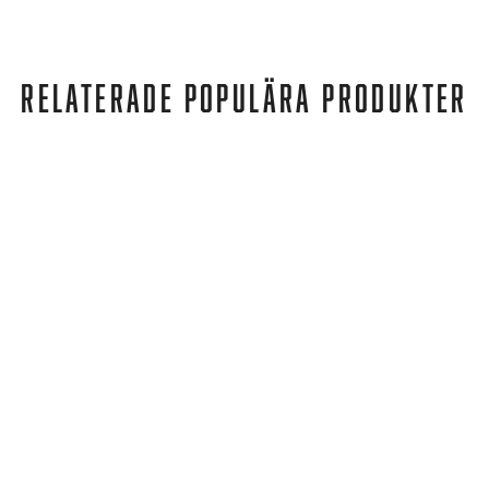
RELATERADE POPULÄRA PRODUKTER
adidas
ADVANTAGE BASE SHOES CLOUD WHITE / CLOUD WHITE / TRACE BLUE
839 kr
719 kr
REA