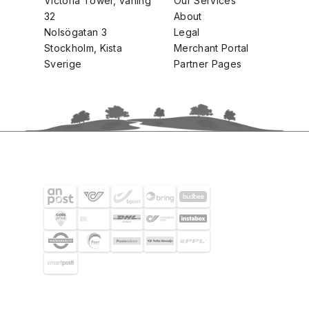
Victoria Tower, våning
Our Services
32
About
Nolsögatan 3
Legal
Stockholm, Kista
Merchant Portal
Sverige
Partner Pages
FRAKTPARTNERS
UTVALDA KUNDER