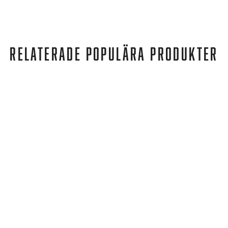
RELATERADE POPULÄRA PRODUKTER
adidas
ADILETTE AQUA WONMAU/WONWHI/WONMAU
339 kr
279 kr
REA