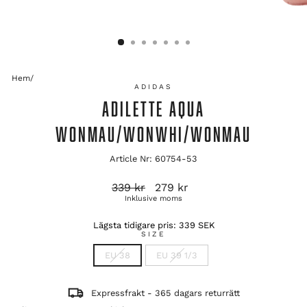
Hem
/
ADIDAS
ADILETTE AQUA
WONMAU/WONWHI/WONMAU
Article Nr: 60754-53
Ordinarie
Reapris
339 kr
279 kr
pris
Inklusive moms
Lägsta tidigare pris:
339 SEK
SIZE
EU 38
EU 39 1/3
Expressfrakt - 365 dagars returrätt