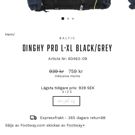
Hem
/
BALTIC
DINGHY PRO L-XL BLACK/GREY
Article Nr: 60463-09
Ordinarie
Reapris
939 kr
759 kr
pris
Inklusive moms
Lägsta tidigare pris:
939 SEK
SIZE
80-90 kg
Expressfrakt - 365 dagars returrätt
Säljs av Footway.com skickas av
Footway+