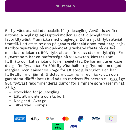
SLUTSÅLD
En flytväst utvecklad speciellt för jollesegling. Används av flera
nationella seglingslag i Optimistjollen är det jolleseglarens
favoritflytväst. Framficka med dragkedja. Extra mjukt flytmaterial
framtill. Lätt att ta av och på genom sidosektionen med dragkedja.
Kardborrejustering på midjebandet, grenbandsfäste på de två
minsta storlekarna. 50N flytkraft och är klassad som flythjälp. En
flytväst som har en bärförmåga på 50 Newton, klassas som
flythjälp och kallas ibland för en segelväst. De har en lite enklare
design än flytvästar. En 50N flytväst håller dig flytande med god
marginal men saknar en krage för att stödja huvudet. Den har
flytkraften mer jämnt fördelad mellan fram- och baksidan och
garanterar därför inte att vända en medvetslös person till ryggläge.
50N flytväst rekommenderas därför för simmare som väger minst
25 kg.
Utvecklad för jollesegling
Lätt att montera och ta bort
Designad i Sverige
Tillverkad i Europa