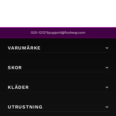
939 kr
759 kr
REA
020-121211
support@footway.com
|
VARUMÄRKE
SKOR
KLÄDER
UTRUSTNING