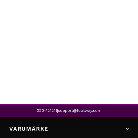
Gulliver
414-8087 BLACK
1 099 kr
020-121211
support@footway.com
|
VARUMÄRKE