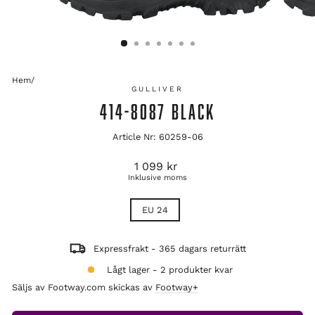
Hem
/
GULLIVER
414-8087 BLACK
Article Nr: 60259-06
Ordinarie
1 099 kr
pris
Inklusive moms
TITLE
EU 24
Expressfrakt - 365 dagars returrätt
Lågt lager - 2 produkter kvar
Säljs av Footway.com skickas av
Footway+