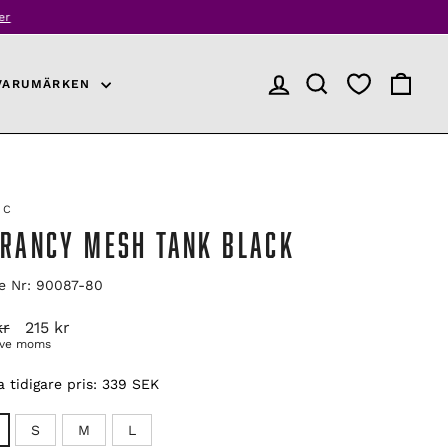
r
VARUMÄRKEN
LOGGA IN
PRODUKTSÖKNING
VARUKO
CC
BRANCY MESH TANK BLACK
le Nr: 90087-80
arie
Reapris
kr
215 kr
ive moms
 tidigare pris:
339 SEK
S
M
L