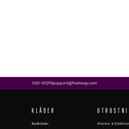
020-121211
support@footway.com
|
KLÄDER
UTRUSTN
Badkläder
Klockor & Elektron