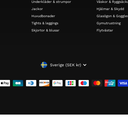
Underkläder & strumpor
Väskor & Ryggsäck
Jackor
Hjälmar & Skydd
Huvudbonader
Glasögon & Goggle
Tights & leggings
Gymutrustning
Skjortor & blusar
Flytvästar
VALUTA
Sverige (SEK kr)