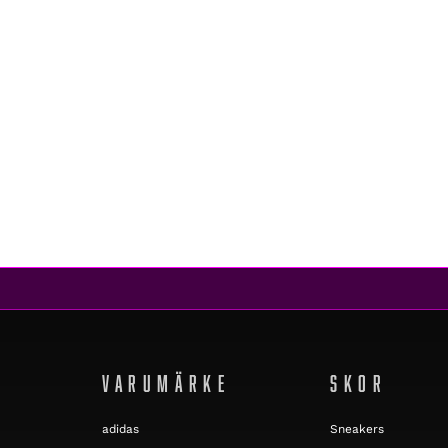
BLACC
VIBRANCY MESH TANK BLACK
339 kr
215 kr
REA
VARUMÄRKE
SKOR
adidas
Sneakers