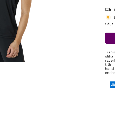
Säljs
Träni
olika
racer
träni
hand 
endas