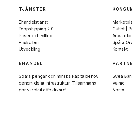
TJÄNSTER
KONSU
Ehandelstjänst
Marketpl
Dropshipping 2.0
Outlet | 
Priser och villkor
Användarv
Priskollen
Spåra Or
Utveckling
Kontakt
EHANDEL
PARTN
Spara pengar och minska kapitalbehov
Svea Ban
genom delat infrastruktur. Tillsammans
Vaimo
gör vi retail effektivare!
Nosto