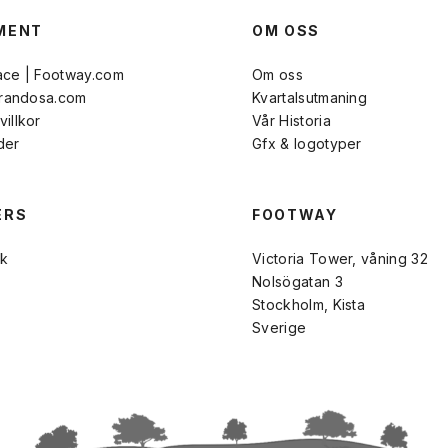
MENT
OM OSS
ace | Footway.com
Om oss
Brandosa.com
Kvartalsutmaning
illkor
Vår Historia
der
Gfx & logotyper
ERS
FOOTWAY
k
Victoria Tower, våning 32
Nolsögatan 3
Stockholm, Kista
Sverige