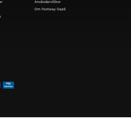
ar
Användarvillkor
Om Footway OaaS
s