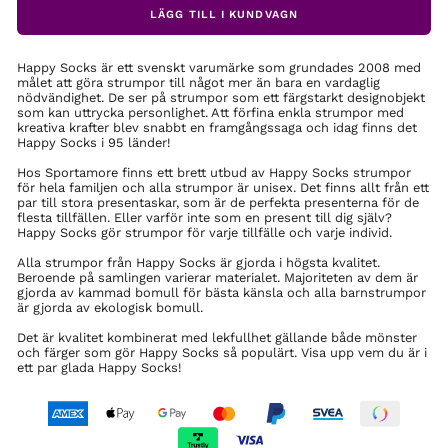
LÄGG TILL I KUNDVAGN
Happy Socks är ett svenskt varumärke som grundades 2008 med
målet att göra strumpor till något mer än bara en vardaglig
nödvändighet. De ser på strumpor som ett färgstarkt designobjekt
som kan uttrycka personlighet. Att förfina enkla strumpor med
kreativa krafter blev snabbt en framgångssaga och idag finns det
Happy Socks i 95 länder!
Hos Sportamore finns ett brett utbud av Happy Socks strumpor
för hela familjen och alla strumpor är unisex. Det finns allt från ett
par till stora presentaskar, som är de perfekta presenterna för de
flesta tillfällen. Eller varför inte som en present till dig själv?
Happy Socks gör strumpor för varje tillfälle och varje individ.
Alla strumpor från Happy Socks är gjorda i högsta kvalitet.
Beroende på samlingen varierar materialet. Majoriteten av dem är
gjorda av kammad bomull för bästa känsla och alla barnstrumpor
är gjorda av ekologisk bomull.
Det är kvalitet kombinerat med lekfullhet gällande både mönster
och färger som gör Happy Socks så populärt. Visa upp vem du är i
ett par glada Happy Socks!