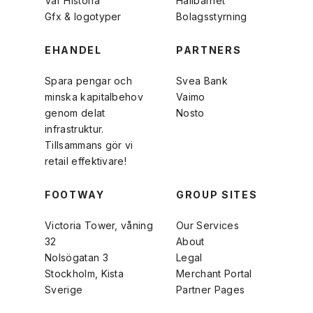
Vår Historia
Hållbarhet
Gfx & logotyper
Bolagsstyrning
EHANDEL
PARTNERS
Spara pengar och
Svea Bank
minska kapitalbehov
Vaimo
genom delat
Nosto
infrastruktur.
Tillsammans gör vi
retail effektivare!
FOOTWAY
GROUP SITES
Victoria Tower, våning
Our Services
32
About
Nolsögatan 3
Legal
Stockholm, Kista
Merchant Portal
Sverige
Partner Pages