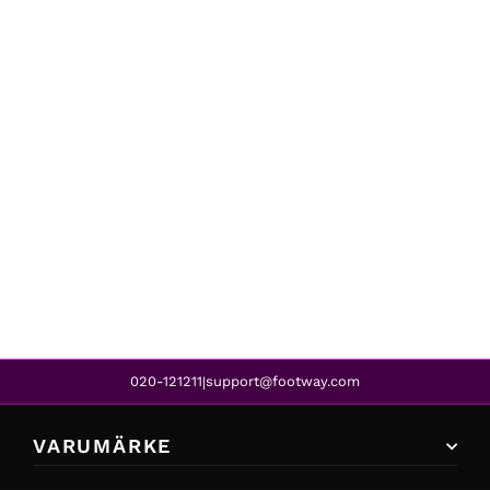
Under Armour
RUN UR FACE OFF PRINT BLACK
579 kr
479 kr
REA
020-121211
support@footway.com
|
VARUMÄRKE