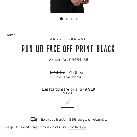
Hem
/
UNDER ARMOUR
RUN UR FACE OFF PRINT BLACK
Article Nr: 09464-36
Ordinarie
Reapris
579 kr
479 kr
pris
Inklusive moms
Lägsta tidigare pris:
579 SEK
SIZE
M
Expressfrakt - 365 dagars returrätt
Säljs av Footway.com skickas av
Footway+