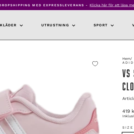
Klicka här för att läsa me
DROPSHIPPING MED EXPRESSLEVERANS -
Pausa
bildspel
KLÄDER
UTRUSTNING
SPORT
Hem
/
ADI
VS
CL
Artic
Ordin
419 k
pris
Inklus
SIZE