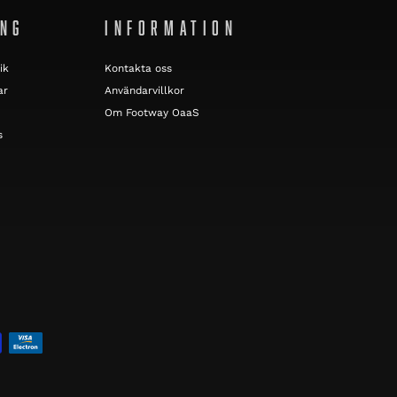
ING
INFORMATION
ik
Kontakta oss
ar
Användarvillkor
Om Footway OaaS
s