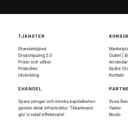
TJÄNSTER
KONSU
Ehandelstjänst
Marketpl
Dropshipping 2.0
Outlet | 
Priser och villkor
Användarv
Priskollen
Spåra Or
Utveckling
Kontakt
EHANDEL
PARTN
Spara pengar och minska kapitalbehov
Svea Ban
genom delat infrastruktur. Tillsammans
Vaimo
gör vi retail effektivare!
Nosto