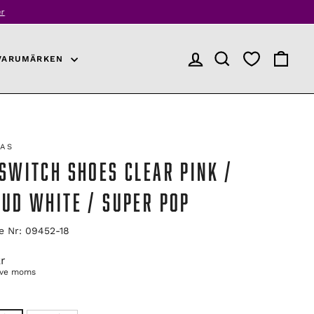
r
VARUMÄRKEN
LOGGA IN
PRODUKTSÖKNING
VARUKO
DAS
 SWITCH SHOES CLEAR PINK /
OUD WHITE / SUPER POP
le Nr: 09452-18
arie
r
ive moms