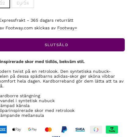
22
EU 24
Expressfrakt - 365 dagars returrätt
 av Footway.com skickas av
Footway+
SLUTSÅLD
inspirerade skor med tidlös, bekväm stil.
dern twist på en retrolook. Den syntetiska nubuck-
elen på dessa spädbarns adidas-skor ger sköna vibbar
omfort hela dagen. Kardborreband gör dem lätta att ta av
å.
ardborre stängning
vandel i syntetisk nubuck
ämpad känsla
öparinspirerade skor med retrolook
ämpande mellansula