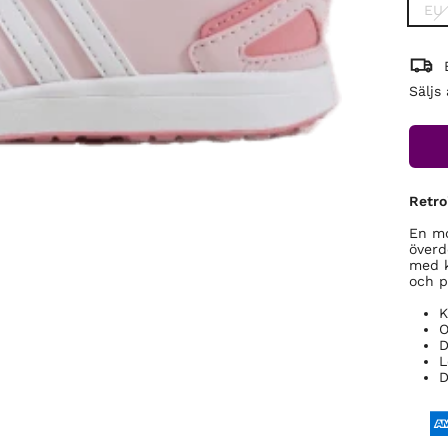
EU 
Säljs
Retro
En mo
överd
med k
och p
K
O
D
L
D