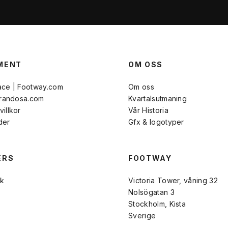
MENT
OM OSS
ace | Footway.com
Om oss
Brandosa.com
Kvartalsutmaning
illkor
Vår Historia
der
Gfx & logotyper
ERS
FOOTWAY
k
Victoria Tower, våning 32
Nolsögatan 3
Stockholm, Kista
Sverige