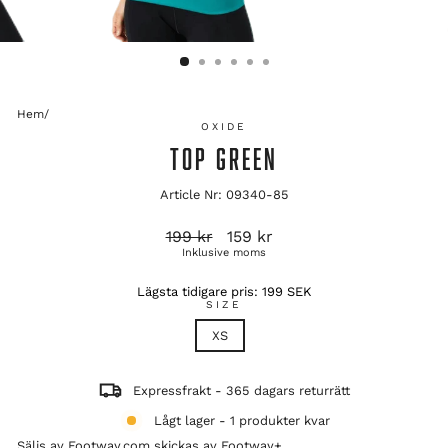
Hem
/
OXIDE
TOP GREEN
Article Nr: 09340-85
Ordinarie
Reapris
199 kr
159 kr
pris
Inklusive moms
Lägsta tidigare pris:
199 SEK
SIZE
XS
Expressfrakt - 365 dagars returrätt
Lågt lager - 1 produkter kvar
Säljs av Footway.com skickas av
Footway+