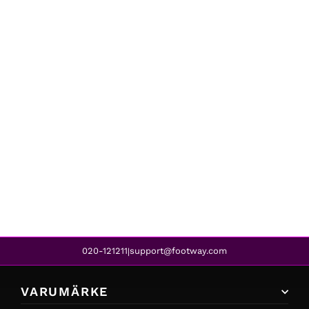
Oxide
TOP GREEN
199 kr
159 kr
REA
020-121211
support@footway.com
|
VARUMÄRKE