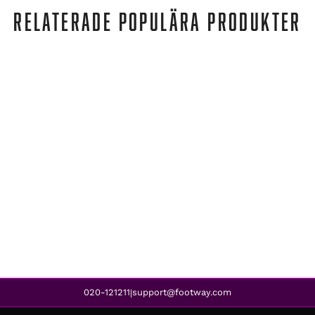
RELATERADE POPULÄRA PRODUKTER
Unihoc
SONIC HOCKEY 96 CM FLEX 26 BLACK/GREY
1 599 kr
1 299 kr
REA
020-121211
support@footway.com
|