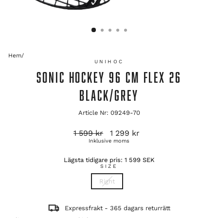
Hem
/
UNIHOC
SONIC HOCKEY 96 CM FLEX 26
BLACK/GREY
Article Nr: 09249-70
Ordinarie
Reapris
1 599 kr
1 299 kr
pris
Inklusive moms
Lägsta tidigare pris:
1 599 SEK
SIZE
Right
Expressfrakt - 365 dagars returrätt