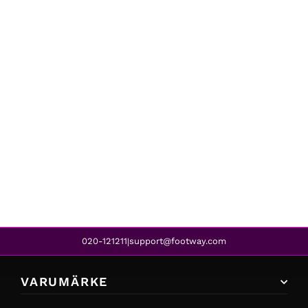
Kombi
3 SEASONS CHILD MITT PINK
479 kr
020-121211
support@footway.com
|
VARUMÄRKE