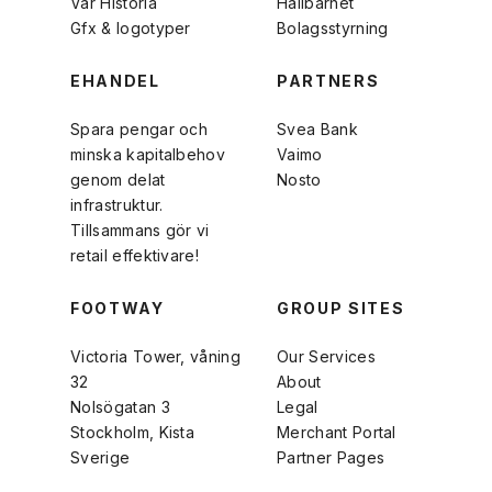
Vår Historia
Hållbarhet
Gfx & logotyper
Bolagsstyrning
EHANDEL
PARTNERS
Spara pengar och
Svea Bank
minska kapitalbehov
Vaimo
genom delat
Nosto
infrastruktur.
Tillsammans gör vi
retail effektivare!
FOOTWAY
GROUP SITES
Victoria Tower, våning
Our Services
32
About
Nolsögatan 3
Legal
Stockholm, Kista
Merchant Portal
Sverige
Partner Pages