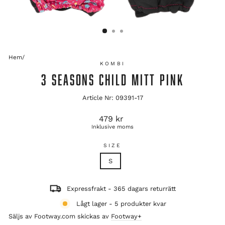
Hem
/
KOMBI
3 SEASONS CHILD MITT PINK
Article Nr: 09391-17
Ordinarie
479 kr
pris
Inklusive moms
SIZE
S
Expressfrakt - 365 dagars returrätt
Lågt lager - 5 produkter kvar
Säljs av Footway.com skickas av
Footway+