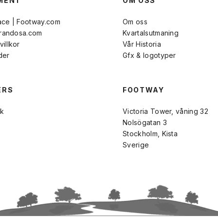
MENT
OM OSS
ace | Footway.com
Om oss
Brandosa.com
Kvartalsutmaning
illkor
Vår Historia
der
Gfx & logotyper
ERS
FOOTWAY
k
Victoria Tower, våning 32
Nolsögatan 3
Stockholm, Kista
Sverige