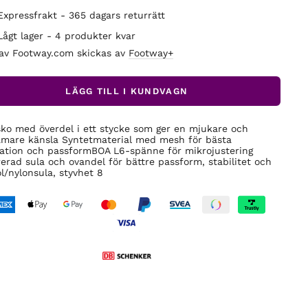
Expressfrakt - 365 dagars returrätt
Lågt lager - 4 produkter kvar
 av Footway.com skickas av
Footway+
LÄGG TILL I KUNDVAGN
ko med överdel i ett stycke som ger en mjukare och
mare känsla Syntetmaterial med mesh för bästa
lation och passformBOA L6-spänne för mikrojustering
rerad sula och ovandel för bättre passform, stabilitet och
ol/nylonsula, styvhet 8