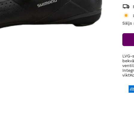
Säljs
LVG-s
bekvä
venti
Integ
viktK