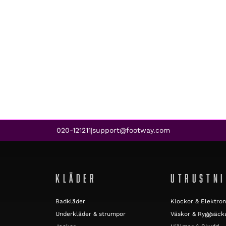
020-121211
support@footway.com
|
KLÄDER
UTRUSTN
Badkläder
Klockor & Elektron
Underkläder & strumpor
Väskor & Ryggsäck