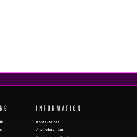
ING
INFORMATION
ik
Kontakta oss
ar
Användarvillkor