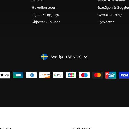
Jackor
Hjälmar & Skydd
Huvudbonader
Glasögon & Goggle
Tights & leggings
Gymutrustning
Skjortor & blusar
Flytvästar
VALUTA
Sverige (SEK kr)