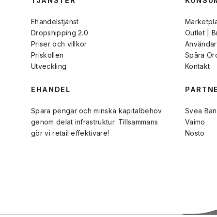
TJÄNSTER
KONSU
Ehandelstjänst
Marketpl
Dropshipping 2.0
Outlet | 
Priser och villkor
Användarv
Priskollen
Spåra Or
Utveckling
Kontakt
EHANDEL
PARTN
Spara pengar och minska kapitalbehov
Svea Ban
genom delat infrastruktur. Tillsammans
Vaimo
gör vi retail effektivare!
Nosto