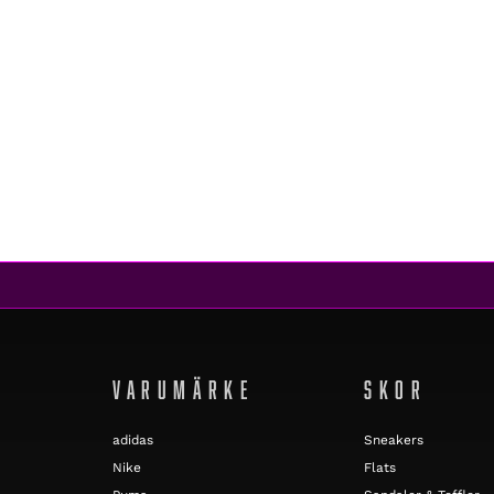
Shimano
RC500 LVG BLACK
2 099 kr
VARUMÄRKE
SKOR
adidas
Sneakers
Nike
Flats