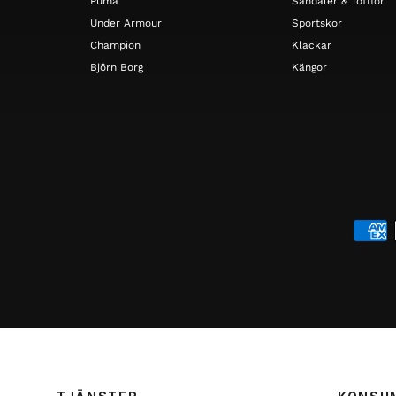
Puma
Sandaler & Tofflor
Under Armour
Sportskor
Champion
Klackar
Björn Borg
Kängor