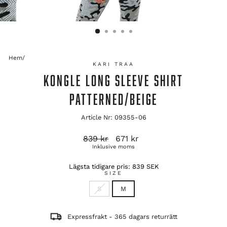
Hem
/
KARI TRAA
KONGLE LONG SLEEVE SHIRT
PATTERNED/BEIGE
Article Nr: 09355-06
Ordinarie
Reapris
839 kr
671 kr
pris
Inklusive moms
Lägsta tidigare pris:
839 SEK
SIZE
S
M
Expressfrakt - 365 dagars returrätt