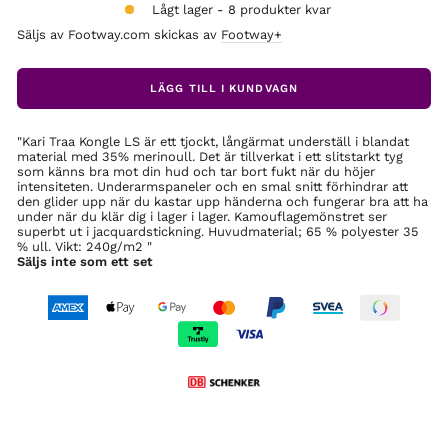
Lågt lager - 8 produkter kvar
Säljs av Footway.com skickas av
Footway+
LÄGG TILL I KUNDVAGN
"Kari Traa Kongle LS är ett tjockt, långärmat underställ i blandat
material med 35% merinoull. Det är tillverkat i ett slitstarkt tyg
som känns bra mot din hud och tar bort fukt när du höjer
intensiteten. Underarmspaneler och en smal snitt förhindrar att
den glider upp när du kastar upp händerna och fungerar bra att ha
under när du klär dig i lager i lager. Kamouflagemönstret ser
superbt ut i jacquardstickning. Huvudmaterial; 65 % polyester 35
% ull. Vikt: 240g/m2 "
Säljs inte som ett set