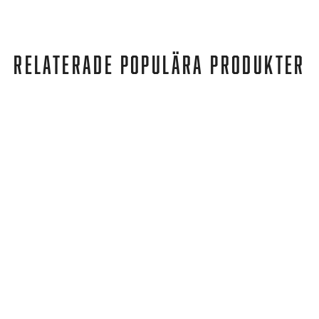
RELATERADE POPULÄRA PRODUKTER
Kari Traa
KONGLE LONG SLEEVE SHIRT PATTERNED/BEIGE
839 kr
671 kr
REA