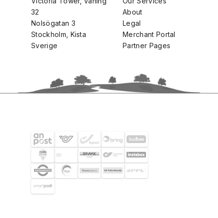
Victoria Tower, våning
Our Services
32
About
Nolsögatan 3
Legal
Stockholm, Kista
Merchant Portal
Sverige
Partner Pages
FRAKTPARTNERS
UTVALDA KUNDER