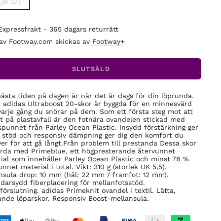
36 2/3
Expressfrakt - 365 dagars returrätt
 av Footway.com skickas av
Footway+
SLUTSÅLD
ästa tiden på dagen är när det är dags för din löprunda.
 adidas Ultraboost 20-skor är byggda för en minnesvärd
varje gång du snörar på dem. Som ett första steg mot att
ut på plastavfall är den fotnära ovandelen stickad med
spunnet från Parley Ocean Plastic. Insydd förstärkning ger
t stöd och responsiv dämpning ger dig den komfort du
er för att gå långt.Från problem till prestanda Dessa skor
orda med Primeblue, ett högpresterande återvunnet
ial som innehåller Parley Ocean Plastic och minst 78 %
nnet material i total. Vikt: 310 g (storlek UK 5,5).
nsula drop: 10 mm (häl: 22 mm / framfot: 12 mm).
darsydd fiberplacering för mellanfotsstöd.
förslutning. adidas Primeknit ovandel i textil. Lätta,
ande löparskor. Responsiv Boost-mellansula.