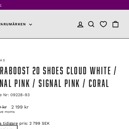
r
VARUMÄRKEN
LOGGA IN
PRODUKTSÖKNING
VARUKO
DAS
TRABOOST 20 SHOES CLOUD WHITE /
NAL PINK / SIGNAL PINK / CORAL
le Nr: 09228-93
arie
Reapris
 kr
2 199 kr
ive moms
 tidigare pris:
2 799 SEK
E