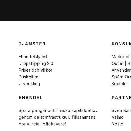
TJÄNSTER
KONSU
Ehandelstjänst
Marketpl
Dropshipping 2.0
Outlet | 
Priser och villkor
Användarv
Priskollen
Spåra Or
Utveckling
Kontakt
EHANDEL
PARTN
Spara pengar och minska kapitalbehov
Svea Ban
genom delat infrastruktur. Tillsammans
Vaimo
gör vi retail effektivare!
Nosto