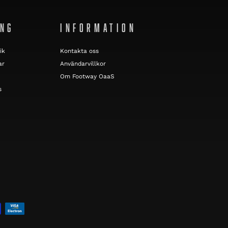
ING
INFORMATION
ik
Kontakta oss
ar
Användarvillkor
Om Footway OaaS
s