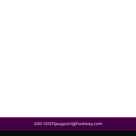
020-121211
support@footway.com
|