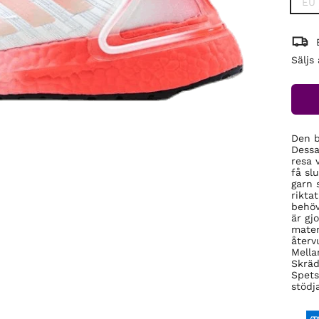
EU 
Säljs
Den b
Dessa
resa 
få sl
garn 
rikta
behöv
är gj
mater
återvu
Mella
Skräd
Spets
stödj