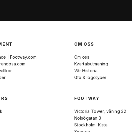
MENT
OM OSS
ace | Footway.com
Om oss
Brandosa.com
Kvartalsutmaning
illkor
Vår Historia
der
Gfx & logotyper
ERS
FOOTWAY
k
Victoria Tower, våning 32
Nolsögatan 3
Stockholm, Kista
Sverige