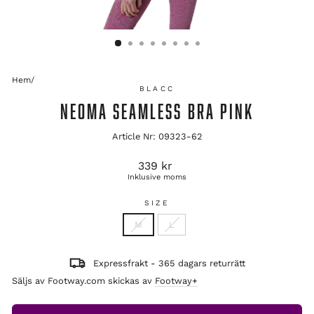
Hem
/
BLACC
NEOMA SEAMLESS BRA PINK
Article Nr: 09323-62
Ordinarie
339 kr
pris
Inklusive moms
SIZE
M
L
Expressfrakt - 365 dagars returrätt
Säljs av Footway.com skickas av
Footway+