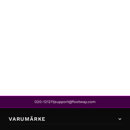
BLACC
NEOMA SEAMLESS BRA PINK
339 kr
020-121211
support@footway.com
|
VARUMÄRKE