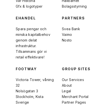
Vår Historia
Hållbarhet
Gfx & logotyper
Bolagsstyrning
EHANDEL
PARTNERS
Spara pengar och
Svea Bank
minska kapitalbehov
Vaimo
genom delat
Nosto
infrastruktur.
Tillsammans gör vi
retail effektivare!
FOOTWAY
GROUP SITES
Victoria Tower, våning
Our Services
32
About
Nolsögatan 3
Legal
Stockholm, Kista
Merchant Portal
Sverige
Partner Pages