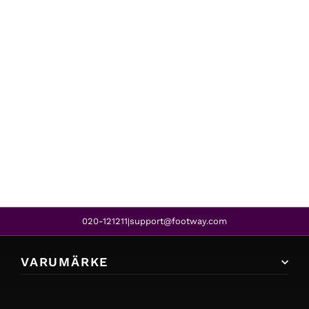
Kappa
LOGO TAIRITI GREEN
839 kr
020-121211
support@footway.com
|
VARUMÄRKE