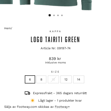
Hem
/
KAPPA
LOGO TAIRITI GREEN
Article Nr: 09197-74
Ordinarie
839 kr
pris
Inklusive moms
SIZE
6
8
10
12
14
Expressfrakt - 365 dagars returrätt
Lågt lager - 1 produkter kvar
Säljs av Footway.com skickas av
Footway+