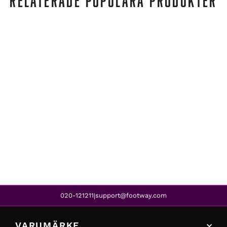
RELATERADE POPULÄRA PRODUKTER
Graffiti
MARIEL GIRLS LONG MELANGE PRO-LITE JACKET PINK
899 kr
628 kr
REA
020-121211
support@footway.com
|
VARUMÄRKE