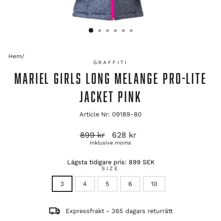
Hem
/
GRAFFITI
MARIEL GIRLS LONG MELANGE PRO-LITE
JACKET PINK
Article Nr: 09189-80
Ordinarie
Reapris
899 kr
628 kr
pris
Inklusive moms
Lägsta tidigare pris:
899 SEK
SIZE
3
4
5
6
10
Expressfrakt - 365 dagars returrätt