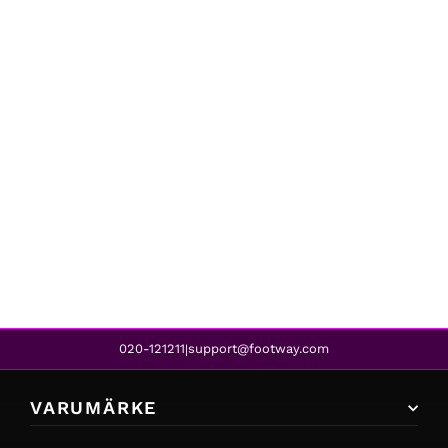
Abecita
CAPRI TWISTED SOLID SWIMSUIT BLUE
1 059 kr
879 kr
REA
020-121211
support@footway.com
|
VARUMÄRKE