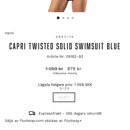
Hem
/
ABECITA
CAPRI TWISTED SOLID SWIMSUIT BLUE
Article Nr: 09182-92
Ordinarie
Reapris
1 059 kr
879 kr
pris
Inklusive moms
Lägsta tidigare pris:
1 059 SEK
SIZE
48 B/C
Expressfrakt - 365 dagars returrätt
Säljs av Footway.com skickas av
Footway+