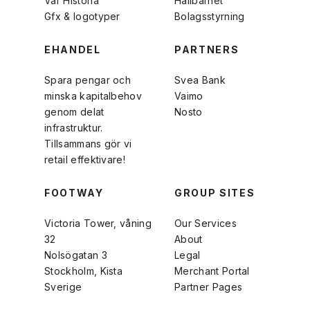
Vår Historia
Hållbarhet
Gfx & logotyper
Bolagsstyrning
EHANDEL
PARTNERS
Spara pengar och
Svea Bank
minska kapitalbehov
Vaimo
genom delat
Nosto
infrastruktur.
Tillsammans gör vi
retail effektivare!
FOOTWAY
GROUP SITES
Victoria Tower, våning
Our Services
32
About
Nolsögatan 3
Legal
Stockholm, Kista
Merchant Portal
Sverige
Partner Pages