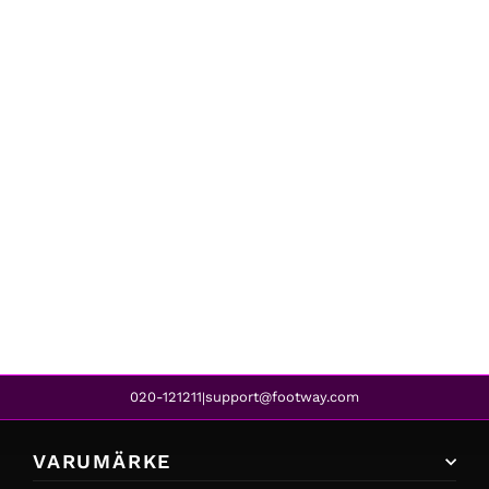
Speedo
ESSENTIAL WATERSHORTS 13" BLUE
339 kr
219 kr
REA
020-121211
support@footway.com
|
VARUMÄRKE