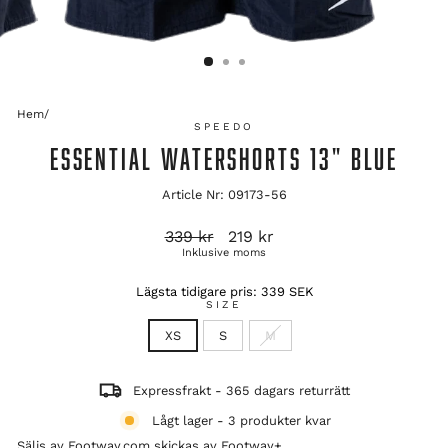
Hem
/
SPEEDO
ESSENTIAL WATERSHORTS 13" BLUE
Article Nr: 09173-56
Ordinarie
Reapris
339 kr
219 kr
pris
Inklusive moms
Lägsta tidigare pris:
339 SEK
SIZE
XS
S
M
Expressfrakt - 365 dagars returrätt
Lågt lager - 3 produkter kvar
Säljs av Footway.com skickas av
Footway+