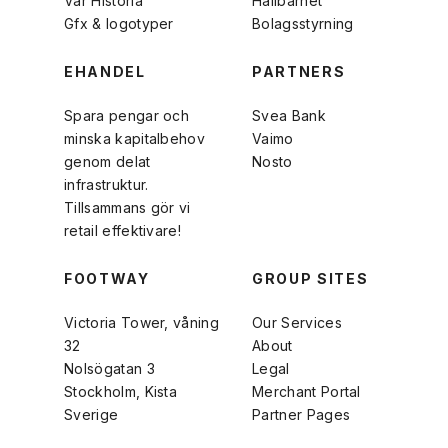
Vår Historia
Hållbarhet
Gfx & logotyper
Bolagsstyrning
EHANDEL
PARTNERS
Spara pengar och
Svea Bank
minska kapitalbehov
Vaimo
genom delat
Nosto
infrastruktur.
Tillsammans gör vi
retail effektivare!
FOOTWAY
GROUP SITES
Victoria Tower, våning
Our Services
32
About
Nolsögatan 3
Legal
Stockholm, Kista
Merchant Portal
Sverige
Partner Pages