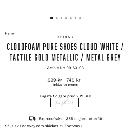
Hem
/
ADIDAS
CLOUDFOAM PURE SHOES CLOUD WHITE /
TACTILE GOLD METALLIC / METAL GREY
Article Nr: 09163-03
Ordinarie
Reapris
939 kr
749 kr
pris
Inklusive moms
Lägsta tidigare pris:
939 SEK
TITLE
EU 38 2/3
Expressfrakt - 365 dagars returrätt
Säljs av Footway.com skickas av
Footway+