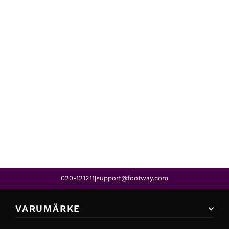
adidas
CLOUDFOAM PURE SHOES CLOUD WHITE / TACTILE GOLD METALLIC / METAL GREY
939 kr
749 kr
REA
020-121211
support@footway.com
|
VARUMÄRKE