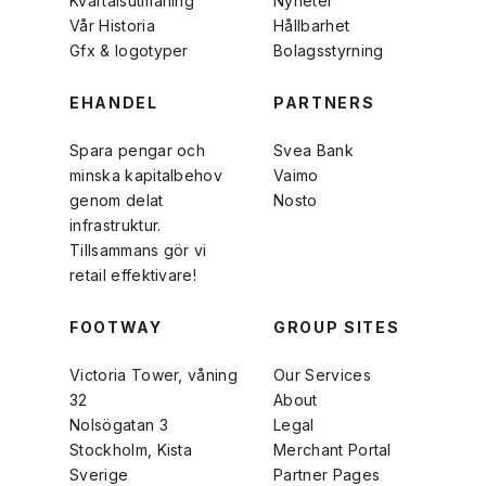
Kvartalsutmaning
Nyheter
Vår Historia
Hållbarhet
Gfx & logotyper
Bolagsstyrning
EHANDEL
PARTNERS
Spara pengar och
Svea Bank
minska kapitalbehov
Vaimo
genom delat
Nosto
infrastruktur.
Tillsammans gör vi
retail effektivare!
FOOTWAY
GROUP SITES
Victoria Tower, våning
Our Services
32
About
Nolsögatan 3
Legal
Stockholm, Kista
Merchant Portal
Sverige
Partner Pages