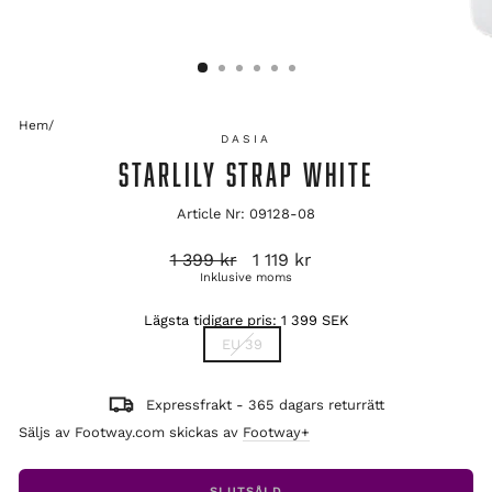
Hem
/
DASIA
STARLILY STRAP WHITE
Article Nr: 09128-08
Ordinarie
Reapris
1 399 kr
1 119 kr
pris
Inklusive moms
Lägsta tidigare pris:
1 399 SEK
TITLE
EU 39
Expressfrakt - 365 dagars returrätt
Säljs av Footway.com skickas av
Footway+
SLUTSÅLD