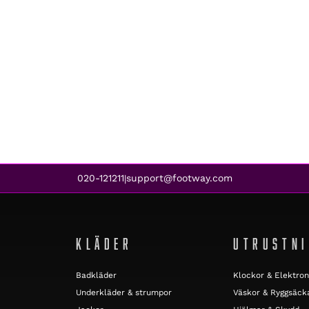
020-121211
support@footway.com
|
KLÄDER
UTRUSTN
Badkläder
Klockor & Elektron
Underkläder & strumpor
Väskor & Ryggsäck