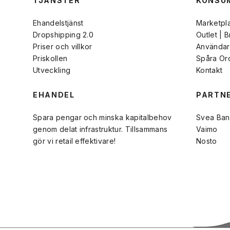
TJÄNSTER
KONSU
Ehandelstjänst
Marketpl
Dropshipping 2.0
Outlet | 
Priser och villkor
Användarv
Priskollen
Spåra Or
Utveckling
Kontakt
EHANDEL
PARTN
Spara pengar och minska kapitalbehov
Svea Ban
genom delat infrastruktur. Tillsammans
Vaimo
gör vi retail effektivare!
Nosto