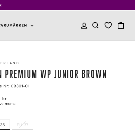
r
VARUMÄRKEN
LOGGA IN
PRODUKTSÖKNING
VARUKO
BERLAND
IN PREMIUM WP JUNIOR BROWN
le Nr: 09301-01
arie
 kr
ive moms
 36
EU 37