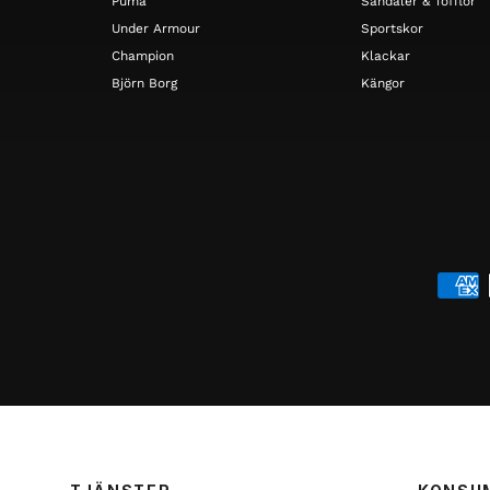
Puma
Sandaler & Tofflor
Under Armour
Sportskor
Champion
Klackar
Björn Borg
Kängor