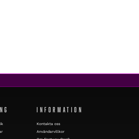
ING
INFORMATION
ik
Kontakta oss
ar
Användarvillkor