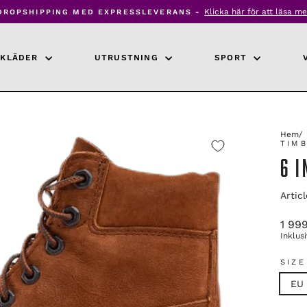
Klicka här för att läsa me
DROPSHIPPING MED EXPRESSLEVERANS -
Pausa
bildspel
KLÄDER
UTRUSTNING
SPORT
Hem
/
TIM
6 
Artic
Ordin
1 999
pris
Inklus
SIZE
EU