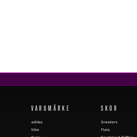
Timberland
6 IN PREMIUM WP JUNIOR BROWN
1 999 kr
VARUMÄRKE
SKOR
adidas
Sneakers
Nike
Flats