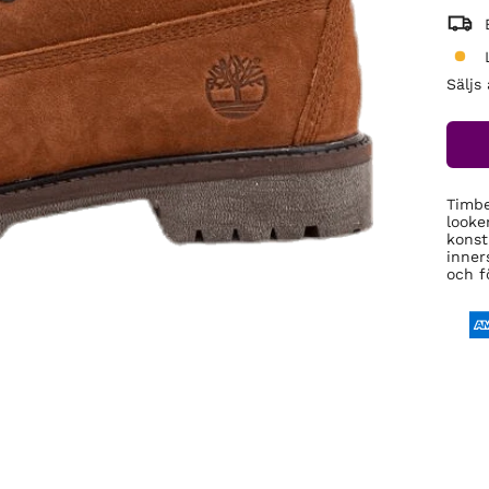
Säljs
Timbe
looke
konst
inner
och f