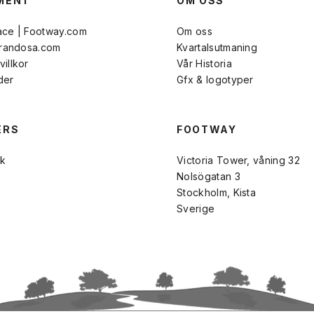
MENT
OM OSS
ace | Footway.com
Om oss
Brandosa.com
Kvartalsutmaning
illkor
Vår Historia
der
Gfx & logotyper
ERS
FOOTWAY
k
Victoria Tower, våning 32
Nolsögatan 3
Stockholm, Kista
Sverige