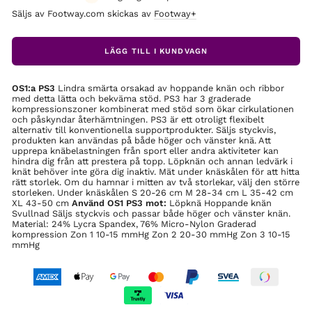
Säljs av Footway.com skickas av
Footway+
LÄGG TILL I KUNDVAGN
OS1:a PS3
Lindra smärta orsakad av hoppande knän och ribbor
med detta lätta och bekväma stöd. PS3 har 3 graderade
kompressionszoner kombinerat med stöd som ökar cirkulationen
och påskyndar återhämtningen. PS3 är ett otroligt flexibelt
alternativ till konventionella supportprodukter. Säljs styckvis,
produkten kan användas på både höger och vänster knä. Att
upprepa knäbelastningen från sport eller andra aktiviteter kan
hindra dig från att prestera på topp. Löpknän och annan ledvärk i
knät behöver inte göra dig inaktiv. Mät under knäskålen för att hitta
rätt storlek. Om du hamnar i mitten av två storlekar, välj den större
storleken. Under knäskålen S 20-26 cm M 28-34 cm L 35-42 cm
XL 43-50 cm
Använd OS1 PS3 mot:
Löpknä Hoppande knän
Svullnad Säljs styckvis och passar både höger och vänster knän.
Material: 24% Lycra Spandex, 76% Micro-Nylon Graderad
kompression Zon 1 10-15 mmHg Zon 2 20-30 mmHg Zon 3 10-15
mmHg