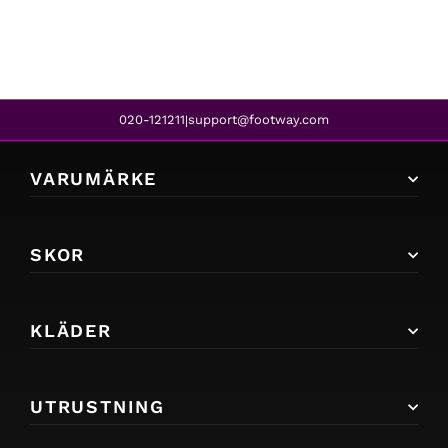
339 kr
020-121211
support@footway.com
|
VARUMÄRKE
SKOR
KLÄDER
UTRUSTNING