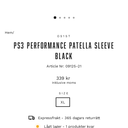
Hem
/
OS1ST
PS3 PERFORMANCE PATELLA SLEEVE
BLACK
Article Nr: 09125-21
Ordinarie
339 kr
pris
Inklusive moms
SIZE
XL
Expressfrakt - 365 dagars returrätt
Lågt lager - 1 produkter kvar