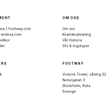
MENT
OM OSS
ace | Footway.com
Om oss
Brandosa.com
Kvartalsutmaning
illkor
Vår Historia
der
Gfx & logotyper
ERS
FOOTWAY
k
Victoria Tower, våning 32
Nolsögatan 3
Stockholm, Kista
Sverige