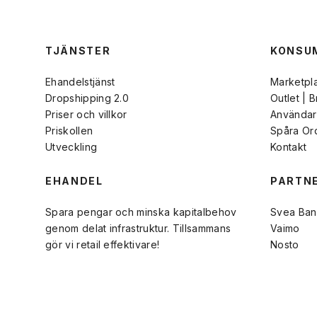
TJÄNSTER
KONSU
Ehandelstjänst
Marketpl
Dropshipping 2.0
Outlet | 
Priser och villkor
Användarv
Priskollen
Spåra Or
Utveckling
Kontakt
EHANDEL
PARTN
Spara pengar och minska kapitalbehov
Svea Ban
genom delat infrastruktur. Tillsammans
Vaimo
gör vi retail effektivare!
Nosto