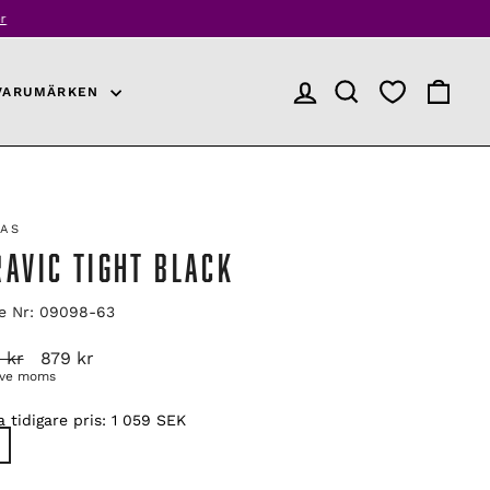
r
VARUMÄRKEN
LOGGA IN
PRODUKTSÖKNING
VARUKO
DAS
RAVIC TIGHT BLACK
le Nr: 09098-63
arie
Reapris
 kr
879 kr
ive moms
 tidigare pris:
1 059 SEK
E