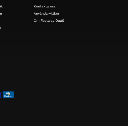
ik
Kontakta oss
ar
Användarvillkor
Om Footway OaaS
s