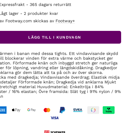
Expressfrakt - 365 dagars returrätt
Lågt lager - 2 produkter kvar
 av Footway.com skickas av
Footway+
LÄGG TILL I KUNDVAGN
värmen i banan med dessa tights. Ett vindavvisande skydd
ill blockerar vinden för extra värme och bakstycket ger
lation. Förformade knän och inbyggd stretch ger naturliga
ser för löpning, vandring eller längdskidåkning. Dragkedjor
nklarna gör dem lätta att ta på och av över skorna.
cka med dragkedja; Vindavvisande överdrag; Elastisk midja
xdetaljer Förformade knän; Dragkedja vid anklarna Mjukt
tretchigt material Huvudmaterial: Enkeltröja i 84%
ster / 16% elastan; Övre framsida: Slät tyg i 91% nylon / 9%
an