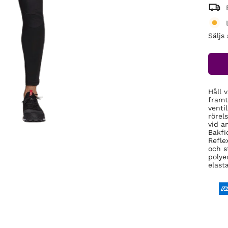
Säljs
Håll 
framt
venti
rörel
vid a
Bakfi
Refle
och s
polye
elast