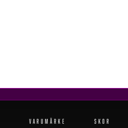
adidas
AGRAVIC TIGHT BLACK
1 059 kr
879 kr
REA
VARUMÄRKE
SKOR