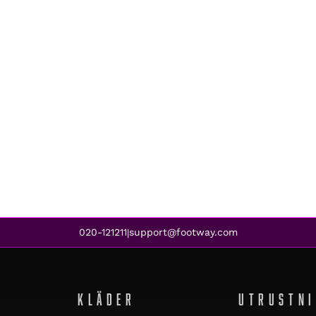
020-121211
support@footway.com
|
KLÄDER
UTRUSTN