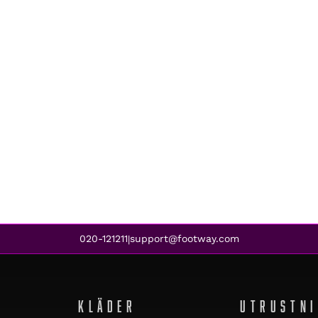
020-121211
support@footway.com
|
KLÄDER
UTRUSTN