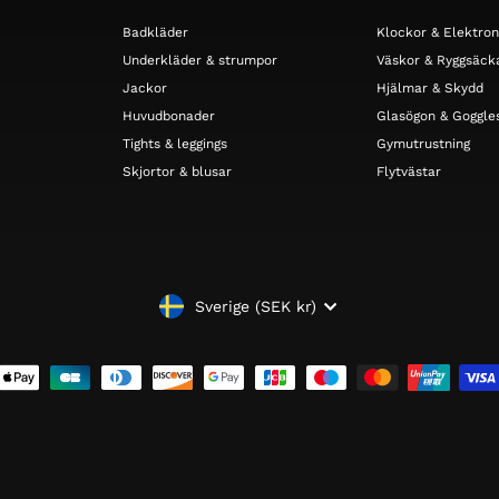
Badkläder
Klockor & Elektron
Underkläder & strumpor
Väskor & Ryggsäck
Jackor
Hjälmar & Skydd
Huvudbonader
Glasögon & Goggle
Tights & leggings
Gymutrustning
Skjortor & blusar
Flytvästar
VALUTA
Sverige (SEK kr)