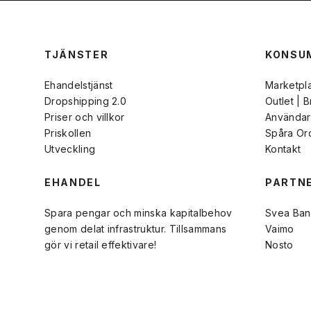
TJÄNSTER
KONSU
Ehandelstjänst
Marketpl
Dropshipping 2.0
Outlet | 
Priser och villkor
Användarv
Priskollen
Spåra Or
Utveckling
Kontakt
EHANDEL
PARTN
Spara pengar och minska kapitalbehov
Svea Ban
genom delat infrastruktur. Tillsammans
Vaimo
gör vi retail effektivare!
Nosto