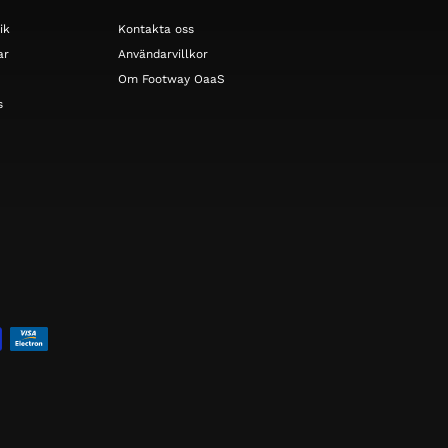
ik
Kontakta oss
ar
Användarvillkor
Om Footway OaaS
s