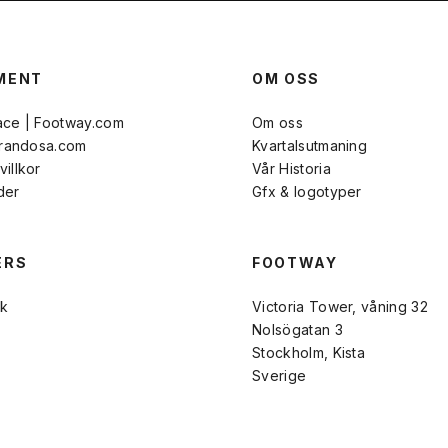
MENT
OM OSS
ace | Footway.com
Om oss
Brandosa.com
Kvartalsutmaning
illkor
Vår Historia
der
Gfx & logotyper
ERS
FOOTWAY
k
Victoria Tower, våning 32
Nolsögatan 3
Stockholm, Kista
Sverige