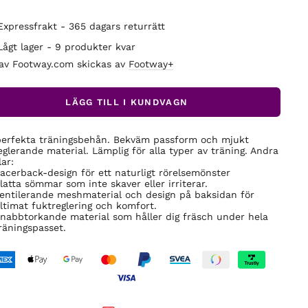
Expressfrakt - 365 dagars returrätt
Lågt lager - 9 produkter kvar
 av Footway.com skickas av
Footway+
LÄGG TILL I KUNDVAGN
erfekta träningsbehån. Bekväm passform och mjukt
eglerande material. Lämplig för alla typer av träning. Andra
ar:
acerback-design för ett naturligt rörelsemönster
latta sömmar som inte skaver eller irriterar.
entilerande meshmaterial och design på baksidan för
ltimat fuktreglering och komfort.
nabbtorkande material som håller dig fräsch under hela
räningspasset.