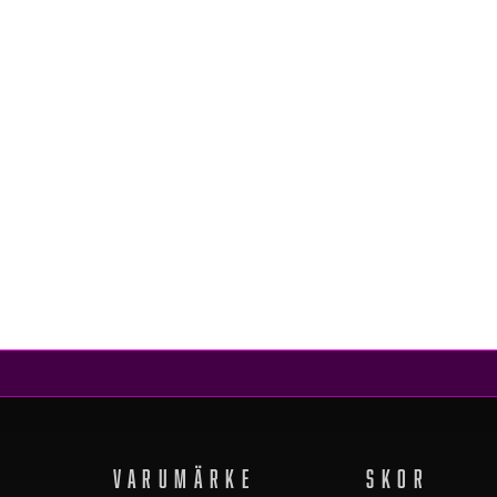
BLACC
ANOLYTE BLUE
279 kr
183 kr
REA
VARUMÄRKE
SKOR