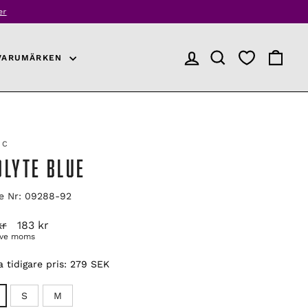
r
VARUMÄRKEN
LOGGA IN
PRODUKTSÖKNING
VARUKO
CC
OLYTE BLUE
le Nr: 09288-92
arie
Reapris
kr
183 kr
ive moms
 tidigare pris:
279 SEK
S
M