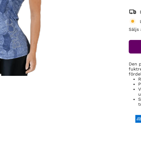
Säljs
Den p
fuktr
fördel
R
P
V
u
S
t