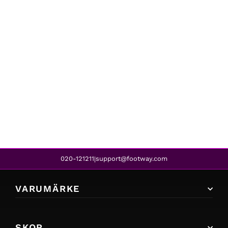
Craft
EAZE JACKET M PATTERNED
939 kr
759 kr
REA
020-121211
support@footway.com
|
VARUMÄRKE
SKOR