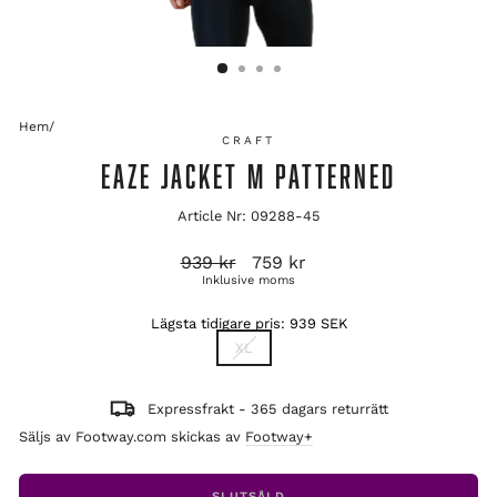
Hem
/
CRAFT
EAZE JACKET M PATTERNED
Article Nr: 09288-45
Ordinarie
Reapris
939 kr
759 kr
pris
Inklusive moms
Lägsta tidigare pris:
939 SEK
TITLE
XL
Expressfrakt - 365 dagars returrätt
Säljs av Footway.com skickas av
Footway+
SLUTSÅLD