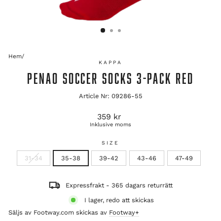
Hem
/
KAPPA
PENAO SOCCER SOCKS 3-PACK RED
Article Nr: 09286-55
Ordinarie
359 kr
pris
Inklusive moms
SIZE
31-34
35-38
39-42
43-46
47-49
Expressfrakt - 365 dagars returrätt
I lager, redo att skickas
Säljs av Footway.com skickas av
Footway+