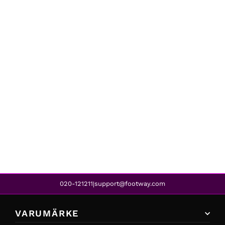
Kappa
PENAO SOCCER SOCKS 3-PACK RED
359 kr
020-121211
support@footway.com
|
VARUMÄRKE