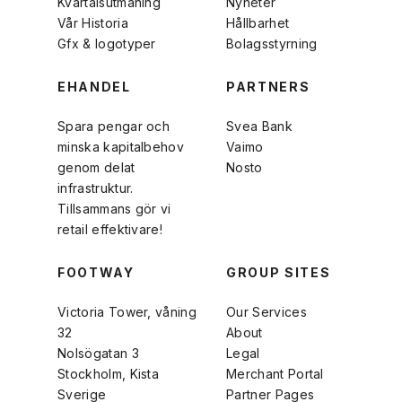
Kvartalsutmaning
Nyheter
Vår Historia
Hållbarhet
Gfx & logotyper
Bolagsstyrning
EHANDEL
PARTNERS
Spara pengar och
Svea Bank
minska kapitalbehov
Vaimo
genom delat
Nosto
infrastruktur.
Tillsammans gör vi
retail effektivare!
FOOTWAY
GROUP SITES
Victoria Tower, våning
Our Services
32
About
Nolsögatan 3
Legal
Stockholm, Kista
Merchant Portal
Sverige
Partner Pages