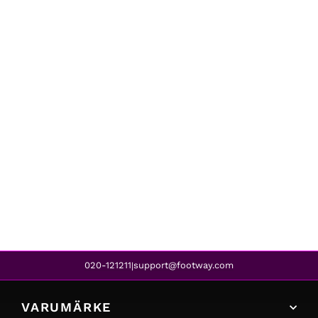
Nike
ICON JACKET JUNIOR WHITE
699 kr
020-121211
support@footway.com
|
VARUMÄRKE