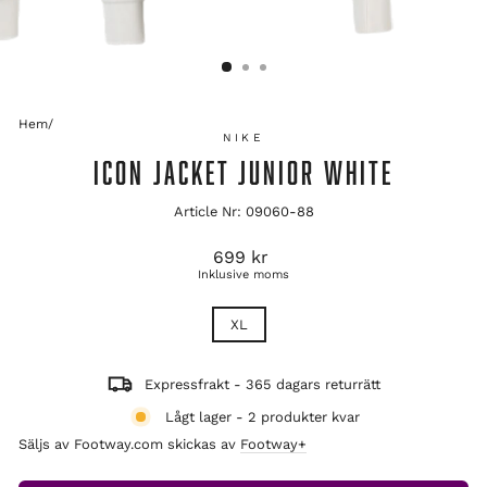
Hem
/
NIKE
ICON JACKET JUNIOR WHITE
Article Nr: 09060-88
Ordinarie
699 kr
pris
Inklusive moms
TITLE
XL
Expressfrakt - 365 dagars returrätt
Lågt lager - 2 produkter kvar
Säljs av Footway.com skickas av
Footway+