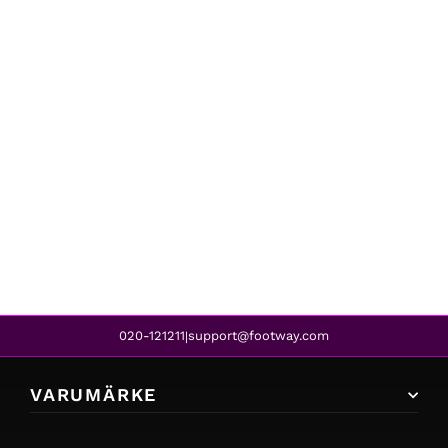
Kempa
CORE 2.0 LONGSLEEVE GREY/RED
399 kr
020-121211
support@footway.com
|
VARUMÄRKE