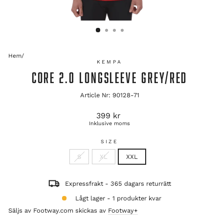
Hem
/
KEMPA
CORE 2.0 LONGSLEEVE GREY/RED
Article Nr: 90128-71
Ordinarie
399 kr
pris
Inklusive moms
SIZE
S
XL
XXL
Expressfrakt - 365 dagars returrätt
Lågt lager - 1 produkter kvar
Säljs av Footway.com skickas av
Footway+