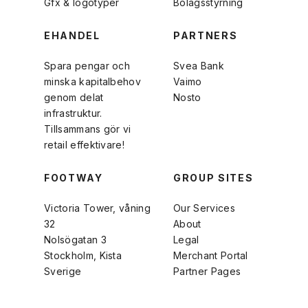
Gfx & logotyper
Bolagsstyrning
EHANDEL
PARTNERS
Spara pengar och
Svea Bank
minska kapitalbehov
Vaimo
genom delat
Nosto
infrastruktur.
Tillsammans gör vi
retail effektivare!
FOOTWAY
GROUP SITES
Victoria Tower, våning
Our Services
32
About
Nolsögatan 3
Legal
Stockholm, Kista
Merchant Portal
Sverige
Partner Pages