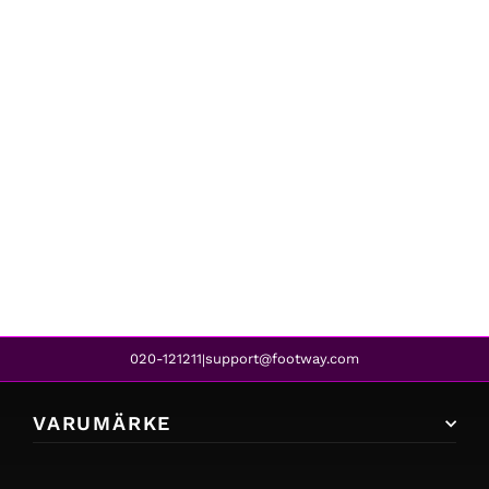
Under Armour
Y CHALLENGER II MIDLAYER JR BLACK
599 kr
020-121211
support@footway.com
|
VARUMÄRKE