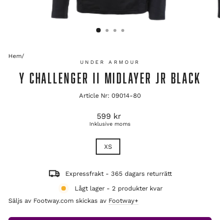
Hem
/
UNDER ARMOUR
Y CHALLENGER II MIDLAYER JR BLACK
Article Nr: 09014-80
Ordinarie
599 kr
pris
Inklusive moms
TITLE
XS
Expressfrakt - 365 dagars returrätt
Lågt lager - 2 produkter kvar
Säljs av Footway.com skickas av
Footway+