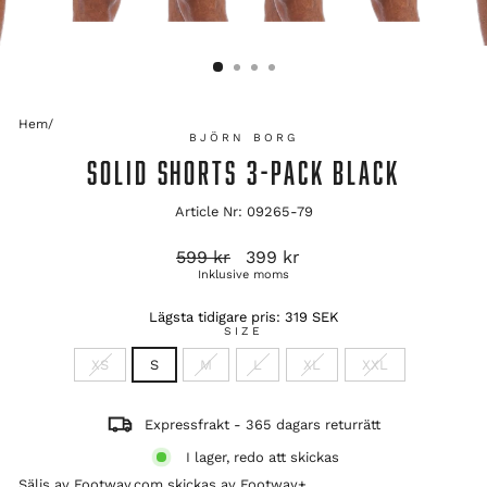
Hem
/
BJÖRN BORG
SOLID SHORTS 3-PACK BLACK
Article Nr: 09265-79
Ordinarie
Reapris
599 kr
399 kr
pris
Inklusive moms
Lägsta tidigare pris:
319 SEK
SIZE
XS
S
M
L
XL
XXL
Expressfrakt - 365 dagars returrätt
I lager, redo att skickas
Säljs av Footway.com skickas av
Footway+