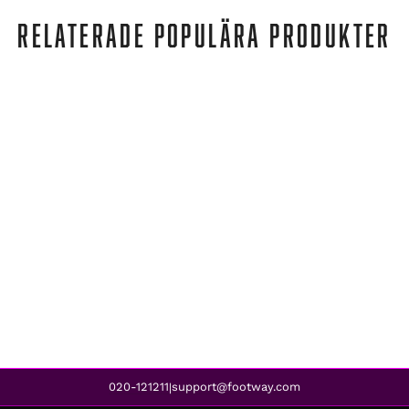
RELATERADE POPULÄRA PRODUKTER
Björn Borg
SOLID SHORTS 3-PACK BLACK
599 kr
399 kr
REA
020-121211
support@footway.com
|