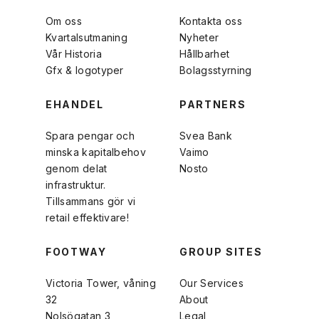
Om oss
Kontakta oss
Kvartalsutmaning
Nyheter
Vår Historia
Hållbarhet
Gfx & logotyper
Bolagsstyrning
EHANDEL
PARTNERS
Spara pengar och
Svea Bank
minska kapitalbehov
Vaimo
genom delat
Nosto
infrastruktur.
Tillsammans gör vi
retail effektivare!
FOOTWAY
GROUP SITES
Victoria Tower, våning
Our Services
32
About
Nolsögatan 3
Legal