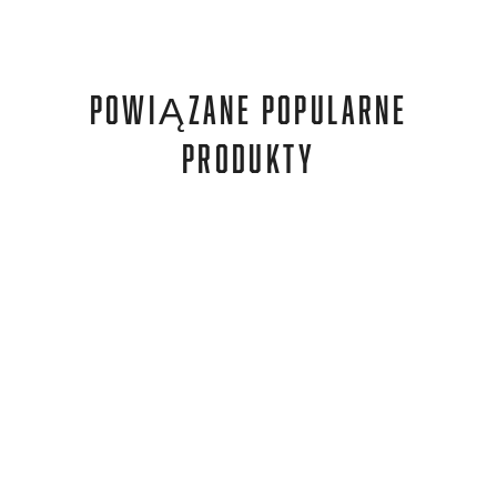
POWIĄZANE POPULARNE
PRODUKTY
Mares
COMBO RIDLEY MID SIZE
320,00 zł
284,00 zł
REA