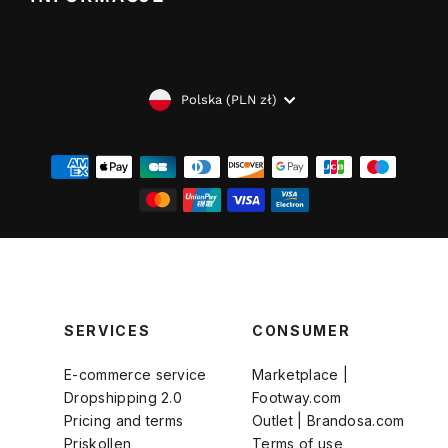
WALUTA
Polska (PLN zł)
SERVICES
CONSUMER
E-commerce service
Marketplace |
Dropshipping 2.0
Footway.com
Pricing and terms
Outlet | Brandosa.com
Priskollen
Terms of use