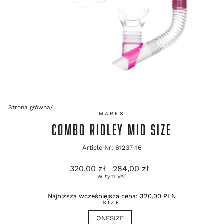
Strona główna
/
MARES
COMBO RIDLEY MID SIZE
Article Nr: 61237-16
Cena
Cena
320,00 zł
284,00 zł
regularna
promocyjna
W tym VAT
Najniższa wcześniejsza cena:
320,00 PLN
SIZE
ONESIZE