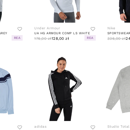
Under Armour
Nike
GREY
UA HG ARMOUR COMP LS WHITE
REA
REA
176,00 zł
128,00 zł
336,00 zł
24
adidas
Studio Total