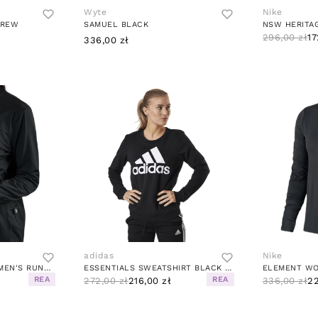
Wyte
Nike
CREW
SAMUEL BLACK
NSW HERITA
296,00 zł
17
336,00 zł
adidas
Nike
DRI-FIT ELEMENT WOMEN'S RUNNING CREW BLACK/REFLECTIVE SILV
ESSENTIALS SWEATSHIRT BLACK / WHITE
REA
REA
272,00 zł
216,00 zł
336,00 zł
22