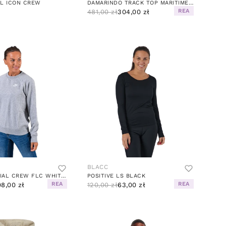
AL ICON CREW
DAMARINDO TRACK TOP MARITIME BLUE/GARDENIA
REA
481,00 zł
304,00 zł
BLACC
NSW ESSENTIAL CREW FLC WHITE/GREY
POSITIVE LS BLACK
REA
REA
8,00 zł
120,00 zł
63,00 zł