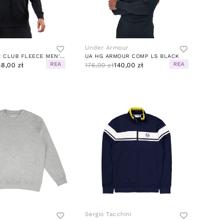
Under Armour
SPORTSWEAR CLUB FLEECE MEN'S FULL-ZIP HOODIE BLACK/BLACK/WHITE
UA HG ARMOUR COMP LS BLACK
REA
REA
8,00 zł
176,00 zł
140,00 zł
Sergio Tacchini