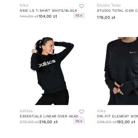
Nike
Studio Total
NSW LS T-SHIRT WHITE/BLACK
STUDIO TOTAL ICON 
REA
144,00 zł
104,00 zł
176,00 zł
adidas
Nike
ESSENTIALS LINEAR OVER HEAD HOODIE BLACK / WHITE
REA
272,00 zł
216,00 zł
296,00 zł
192,00 zł