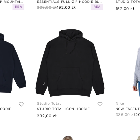
DAMARINDO TRACK TOP MOUNTAIN SPRING/MARITIME BLUE
ESSENTIALS FULL-ZIP HOODIE BLACK / WHITE
STUDIO TOT
REA
REA
336,00 zł
192,00 zł
152,00 zł
Studio Total
Nike
HOODIE
STUDIO TOTAL ICON HOODIE
336,00 zł
20
232,00 zł