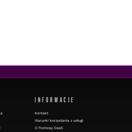
INFORMACJE
ka
Kontakt
Warunki korzystania z usługi
e
O Footway OaaS