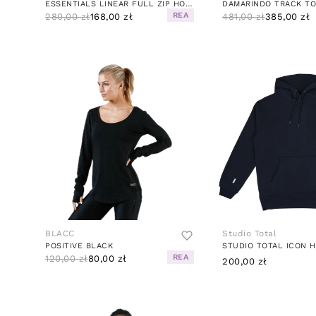
ESSENTIALS LINEAR FULL ZIP HOODIE BLACK / WHITE
REA
280,00 zł
168,00 zł
481,00 zł
385,00 zł
BLACC
Studio Total
POSITIVE BLACK
STUDIO TOTAL ICON 
REA
120,00 zł
80,00 zł
200,00 zł