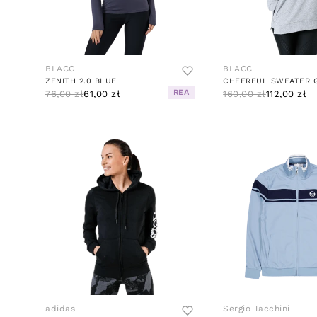
BLACC
BLACC
ZENITH 2.0 BLUE
CHEERFUL SWEATER 
REA
76,00 zł
61,00 zł
160,00 zł
112,00 zł
adidas
Sergio Tacchini