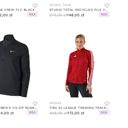
Studio Total
GE CREW FLC BLACK
STUDIO TOTAL RECYCLED PILE VEST
REA
REA
2,00 zł
272,00 zł
148,00 zł
adidas
ELEMENT WOMEN'S 1/2-ZIP RUNNING TOP BLACK/REFLECTIVE SILV
TIRO 23 LEAGUE TRAINING TRACK TOP TEAM POWER RED 2
REA
REA
4,00 zł
296,00 zł
172,00 zł