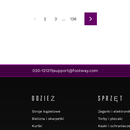
1
2
3
…
136
Dalej
020-121211
support@footway.com
|
ODZIEŻ
SPRZĘT
Stroje kąpielowe
Zegarki i elektroni
Bielizna i skarpetki
Torby i plecaki
Kurtki
Kaski i ochraniacz