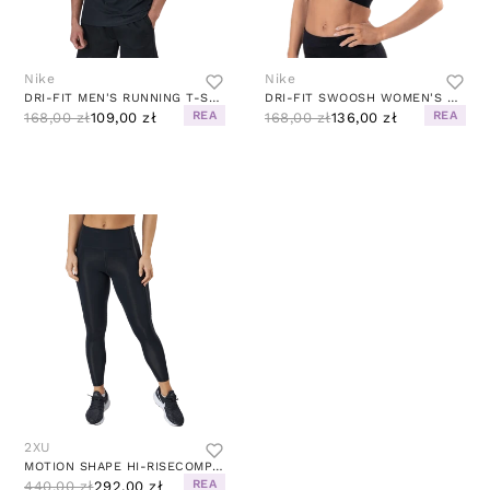
Nike
Nike
DRI-FIT MEN'S RUNNING T-SHIRT BLACK
DRI-FIT SWOOSH WOMEN'S MEDIUM-SUPPORT NON-PADDED SPORTS BRA WHITE/BLACK/BLACK
REA
REA
168,00 zł
109,00 zł
168,00 zł
136,00 zł
2XU
MOTION SHAPE HI-RISECOMPTIGHT BLACK/NERO
REA
440,00 zł
292,00 zł