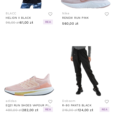
BLACC
Nike
HELION II BLACK
RENEW RUN PINK
REA
96,00 zł
61,00 zł
560,00 zł
adidas
Dobsom
EQ21 RUN SHOES VAPOUR PINK / VAPOUR PINK / AMBIENT BLUSH
R-90 PANTS BLACK
REA
REA
480,00 zł
282,00 zł
216,00 zł
124,00 zł