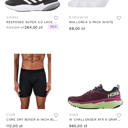
adidas
Endurance
RESPONSE SUPER 3.0 LACE SHOES CORE BLACK / CORE BLACK / CLOUD WHITE
MALLORCA 3-PACK WHITE
REA
424,00 zł
264,00 zł
88,00 zł
Craft
Hoka
CORE DRY BOXER 6-INCH BLACK
W CHALLENGER ATR 6 GRAPE WINE / BUTTERFLY
112,00 zł
960,00 zł