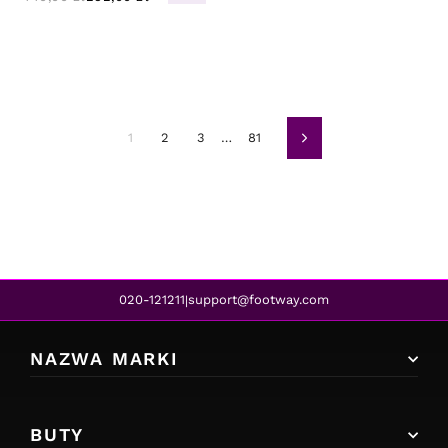
1
2
3
…
81
Dalej
020-121211
support@footway.com
|
NAZWA MARKI
BUTY